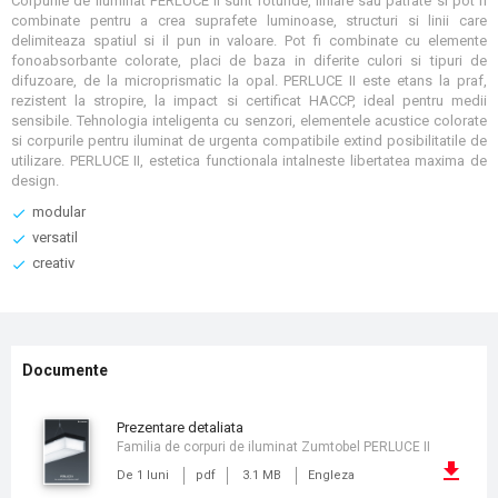
Corpurile de iluminat PERLUCE II sunt rotunde, liniare sau patrate si pot fi
combinate pentru a crea suprafete luminoase, structuri si linii care
delimiteaza spatiul si il pun in valoare. Pot fi combinate cu elemente
fonoabsorbante colorate, placi de baza in diferite culori si tipuri de
difuzoare, de la microprismatic la opal. PERLUCE II este etans la praf,
rezistent la stropire, la impact si certificat HACCP, ideal pentru medii
sensibile. Tehnologia inteligenta cu senzori, elementele acustice colorate
si corpurile pentru iluminat de urgenta compatibile extind posibilitatile de
utilizare. PERLUCE II, estetica functionala intalneste libertatea maxima de
design.
modular
versatil
creativ
Documente
prezentare detaliata
Familia de corpuri de iluminat Zumtobel PERLUCE II
De 1 luni
pdf
3.1 MB
Engleza