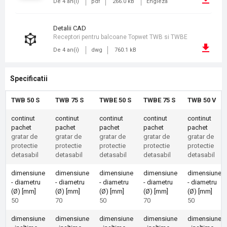
De 4 an(i)
pdf
266.0 kB
Engleza
detalii CAD
Receptori pentru balcoane Topwet TWB si TWBE
De 4 an(i)
dwg
760.1 kB
Specificatii
TWB 50 S
TWB 75 S
TWBE 50 S
TWBE 75 S
TWB 50 V
continut
continut
continut
continut
continut
pachet
pachet
pachet
pachet
pachet
gratar de
gratar de
gratar de
gratar de
gratar de
protectie
protectie
protectie
protectie
protectie
detasabil
detasabil
detasabil
detasabil
detasabil
dimensiune
dimensiune
dimensiune
dimensiune
dimensiune
- diametru
- diametru
- diametru
- diametru
- diametru
(Ø) [mm]
(Ø) [mm]
(Ø) [mm]
(Ø) [mm]
(Ø) [mm]
50
70
50
70
50
dimensiune
dimensiune
dimensiune
dimensiune
dimensiune