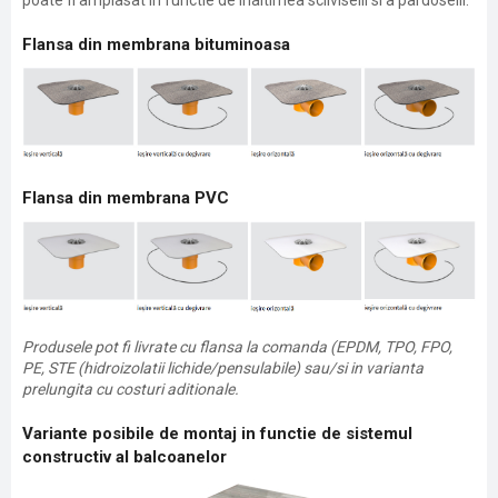
poate fi amplasat in functie de inaltimea scliviselii si a pardoselii.
Flansa din membrana bituminoasa
Flansa din membrana PVC
Produsele pot fi livrate cu flansa la comanda (EPDM, TPO, FPO,
PE, STE (hidroizolatii lichide/pensulabile) sau/si in varianta
prelungita cu costuri aditionale.
Variante posibile de montaj in functie de sistemul
constructiv al balcoanelor