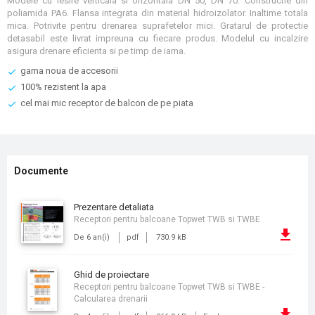
Modele cu iesire verticala si orizontala DN 50, DN 70. Constructie din
poliamida PA6. Flansa integrata din material hidroizolator. Inaltime totala
mica. Potrivite pentru drenarea suprafetelor mici. Gratarul de protectie
detasabil este livrat impreuna cu fiecare produs. Modelul cu incalzire
asigura drenare eficienta si pe timp de iarna.
gama noua de accesorii
100% rezistent la apa
cel mai mic receptor de balcon de pe piata
Documente
prezentare detaliata
Receptori pentru balcoane Topwet TWB si TWBE
De 6 an(i)
pdf
730.9 kB
ghid de proiectare
Receptori pentru balcoane Topwet TWB si TWBE -
Calcularea drenarii