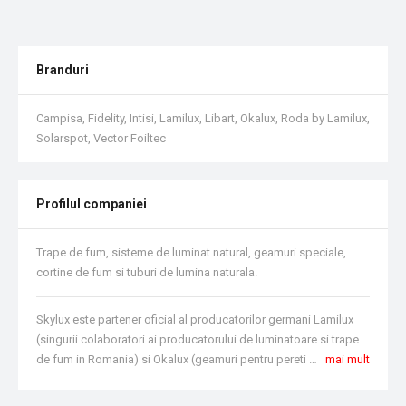
Branduri
Campisa, Fidelity, Intisi, Lamilux, Libart, Okalux, Roda by Lamilux,
Solarspot, Vector Foiltec
Profilul companiei
Trape de fum, sisteme de luminat natural, geamuri speciale,
cortine de fum si tuburi de lumina naturala.
Skylux este partener oficial al producatorilor germani Lamilux
(singurii colaboratori ai producatorului de luminatoare si trape
de fum in Romania) si Okalux (geamuri pentru pereti cortina), al producatorului spaniol Intisi (cortine de foc si fum) si al producatorului italian Solarspot (tuburi de lumina naturala). Aceste parteneriate garanteaza ca produsele si serviciile oferite de Skylux se bazeaza pe un nivel inalt de cunostinte de specialitate, aplicate in tehnologii de ultima generatie si adaptate fiecarui proiect in care sunt implicati. De peste 10 ani Skylux lucreaza la proiecte de mare anvergura si isi mentine reputatia de partener responsabil, de incredere si pe termen lung pentru firmele de constructii din Romania. De la trape de fum si sisteme de luminat natural, la geamuri speciale, cortine de fum si tuburi de lumina naturala, Skylux ofera cele mai bune solutii pentru cladiri: optimizate din punct de vedere energetic si termic; rezistente la conditii meteo extreme; dotate cu sisteme de ultima generatie ce garanteaza siguranta persoanelor si bunurilor materiale.
mai mult