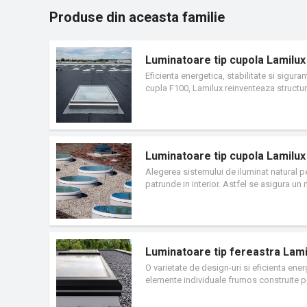
Produse din aceasta familie
Luminatoare tip cupola Lamilux
Eficienta energetica, stabilitate si sigur
cupla F100, Lamilux reinventeaza structur
Luminatoare tip cupola Lamilu
Alegerea sistemului de iluminat natural pe
patrunde in interior. Astfel se asigura un 
forma de cupola de sticla Lamilux F100, 
reprezinte viitorul in constructii prin teh
sistemului Lamilux F100 creeaza o unitate
sustenabilitatii cladirilor de birouri sau in
Luminatoare tip fereastra Lami
O varietate de design-uri si eficienta ene
elemente individuale frumos construite pe
moderne, eficiente din punct de vedere ene