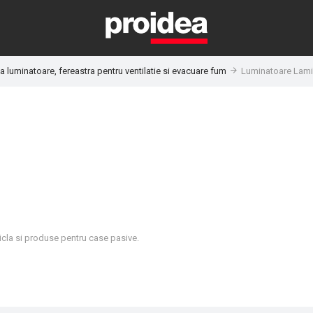
a luminatoare, fereastra pentru ventilatie si evacuare fum
Luminatoare Lami
ticla si produse pentru case pasive.