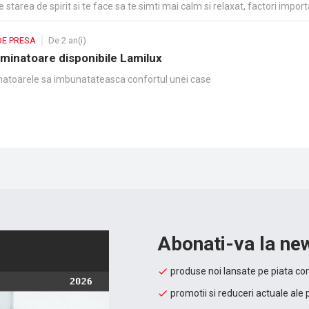
starea de spirit si te face sa te simti mai calm si relaxat, factori import
ienta de luat masa de neuitat. Studiul de referinta
DE PRESA
De 2 an(i)
uminatoare disponibile Lamilux
atoarele sa imbunatateasca confortul unei case
Abonati-va la new
produse noi lansate pe piata con
promotii si reduceri actuale ale 