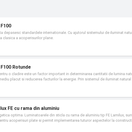
 F100
anta depasesc standardele internationale. Cu ajutorul sistemului de iluminat natur
a clasica a acoperisurilor plane.
x F100 Rotunde
ntru o cladire este un factor important in determinarea cantitatii de lumina nat
mediu placut si reducerea facturilor la energie. Prin sistemul de iluminat natura
Lamilux reinventeaza o componenta clasica a acoperisurilor plane si reuseste 
nologii inovative. Functionalitatile si design-ul elementelor individuale si al com
 compacta care asigura eficienta energetica si o structura rezistenta: o redefin
dustriale.
lux FE cu rama din aluminiu
rgetica optima. Luminatoarele din sticla cu rama de aluminiu tip FE Lamilux, sun
ntru acoperisuri plate si permit implementarea tuturor aspectelor la constructi
rgetic si orientate spre design si punerea in practica a toate ideilor arhitectur