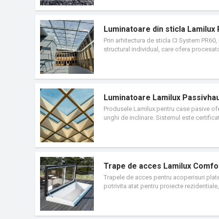
Luminatoare din sticla Lamilux
Prin arhitectura de sticla CI System PR60
structural individual, care ofera procesato
proprietatile sale deosebite de izolare, ac
inalt grad. Liniile de profil inguste, car
electrica pentru iluminat si economisirea e
prin sisteme automate de ridicare intelige
Luminatoare Lamilux Passivhau
Produsele Lamilux pentru case pasive ofer
unghi de inclinare. Sistemul este certific
fiind formata din aluminiu de calitate pre
contact cu apa, aceasta fiind eliminata la ni
Trape de acces Lamilux Comfor
Trapele de acces pentru acoperisuri plate
potrivita atat pentru proiecte rezidentia
caracteristici tehnice de top, oferind un n
recunoscut la nivel international, prin d
inovatie in design, si Readers' Choice 