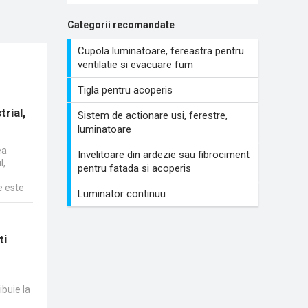
Categorii recomandate
Cupola luminatoare, fereastra pentru
ventilatie si evacuare fum
Tigla pentru acoperis
rial,
Sistem de actionare usi, ferestre,
luminatoare
ea
Invelitoare din ardezie sau fibrociment
l,
pentru fatada si acoperis
e este
Luminator continuu
ti
ibuie la