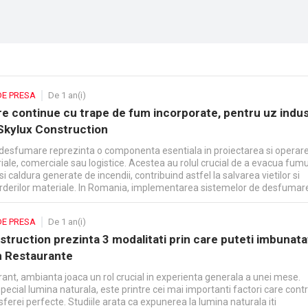
selor.
DE PRESA
De 1 an(i)
e continue cu trape de fum incorporate, pentru uz indust
 Skylux Construction
desfumare reprezinta o componenta esentiala in proiectarea si operar
riale, comerciale sau logistice. Acestea au rolul crucial de a evacua fumu
si caldura generate de incendii, contribuind astfel la salvarea vietilor si
rderilor materiale. In Romania, implementarea sistemelor de desfumar
rin norme legale stricte, ceea ce le face obligatorii in anumite tipuri de
DE PRESA
De 1 an(i)
truction prezinta 3 modalitati prin care puteti imbunata
n Restaurante
rant, ambianta joaca un rol crucial in experienta generala a unei mese.
 special lumina naturala, este printre cei mai importanti factori care contr
erei perfecte. Studiile arata ca expunerea la lumina naturala iti