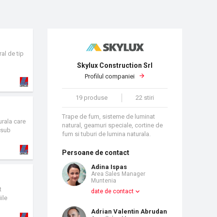
al de tip
Skylux Construction Srl
Profilul companiei
19 produse
22 stiri
Trape de fum, sisteme de luminat
urala care
natural, geamuri speciale, cortine de
l sub
fum si tuburi de lumina naturala.
sa
ponentelor
Persoane de contact
ire a
Adina Ispas
Area Sales Manager
Muntenia
t
date de contact
ile
ale.
Adrian Valentin Abrudan