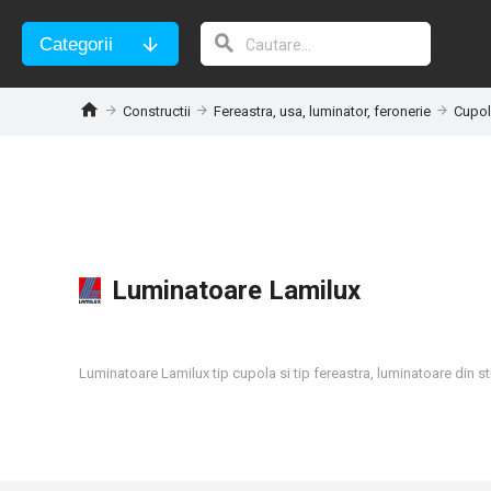
Categorii
Constructii
Fereastra, usa, luminator, feronerie
Cupol
Luminatoare Lamilux
Luminatoare Lamilux tip cupola si tip fereastra, luminatoare din s