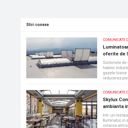
subliniaza calitatea si performanta produ
Stiri conexe
COMUNICATE 
Luminatoar
oferite de
Sistemele de 
halelor indust
gazele toxice 
reducerea pie
reglementata p
constructii.
COMUNICATE 
Skylux Cons
ambianta i
Intr-un restau
Iluminatul, in
crearea atmosf