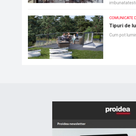
imbunatateste 
pentru o exper
COMUNICATE 
Tipuri de l
Cum pot lumin