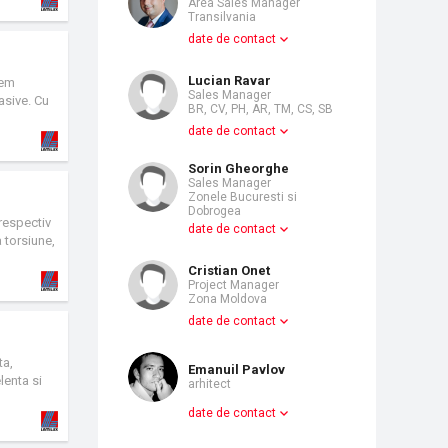
Area Sales Manager
Transilvania
date de contact
Lucian Ravar
tem
Sales Manager
pasive. Cu
BR, CV, PH, AR, TM, CS, SB
a cel mai
date de contact
energie
 energetic
Sorin Gheorghe
Sales Manager
Zonele Bucuresti si
Dobrogea
respectiv
date de contact
 torsiune,
a in
Cristian Onet
Project Manager
Zona Moldova
date de contact
ta,
Emanuil Pavlov
lenta si
arhitect
cces a fost
date de contact
pentru
eri