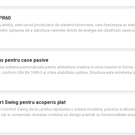
 PR60
, Lamilux, este unicul producator de sisteme luminoase, care furnizeaza un sis
rilor optiunea de a satisface cerintele stricte de energie ale clasificarii casei 
est design de acoperis din sticla estetic asigura o cochilie stransa a cladirii l
e permit incidenta maxima a luminii de zi, contribuie la reducerea consumului de 
nergiei. Cladirile pot fi aerisite si ventilate in mod eficient din punct de vedere
nte, perfect integrate.
s pentru case pasive
a sisteme personalizate pentru arhitectura creativa in orice marime si forma, 
at conform DIN EN 1090-3 si ofera stabilitate optima. Structura este rezistenta la
mium cu canal integrat de insurubare. Constructia interioara din aluminiu nu intr
velul sigilat interior.
t Swing pentru acoperis plat
 Comfort Swing de la Lamilux reprezinta o solutie moderna, practica si eficien
le, cat si comerciale. Acestea combina un design premiat cu functionalitate exce
ivel ridicat de confort, siguranta si estetica. Designul inovator al trapelor de a
istinctii precum Premiul German Design Award 2020, categoria Special Mention, 
Award 2021, in categoria Building Envelope Windows & Doors. Aceste recunoast