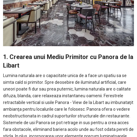
1. Crearea unui Mediu Primitor cu Panora de la
Libart
Lumina naturala are o capacitate unica de a face un spatiu sa se
simta cald si primitor. Spre deosebire de iluminatul artificial, care
uneori poate fi dur sau prea puternic, lumina naturala are o calitate
difuza, blanda, care relaxeaza instantaneu oamenii. Ferestrele
retractabile vertical si usile Panora - View de la Libart au imbunataţit
ambianţa pentru localurile care le folosesc. Panora ofera o vedere
neobstructionata in cadrul suporturilor structurale din restaurante.
Sistemele de usi Panora se pot retrage in sus pentru a crea acces
fara obstacole, eliminand bariera acolo unde au fost odata pereti de
sticla. In plus, incorporarea unor elemente precum luminatoarele