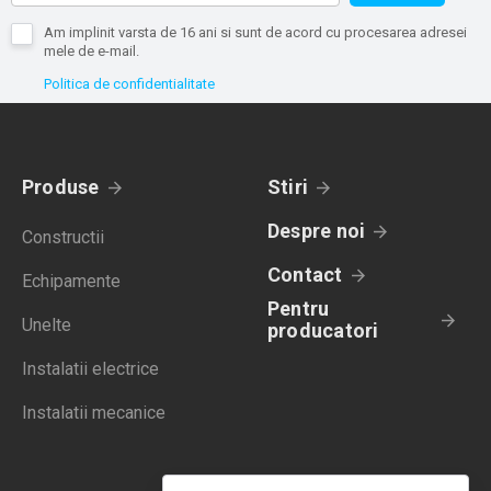
Am implinit varsta de 16 ani si sunt de acord cu procesarea adresei
mele de e-mail.
Politica de confidentialitate
Produse
Stiri
Despre noi
Constructii
Contact
Echipamente
Pentru
Unelte
producatori
Instalatii electrice
Instalatii mecanice