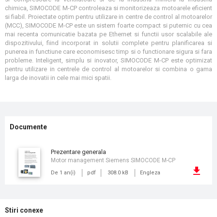
chimica, SIMOCODE M-CP controleaza si monitorizeaza motoarele eficient
si fiabil. Proiectate optim pentru utilizare in centre de control al motoarelor
(MCC), SIMOCODE M-CP este un sistem foarte compact si puternic cu cea
mai recenta comunicatie bazata pe Ethernet si functii usor scalabile ale
dispozitivului, fiind incorporat in solutii complete pentru planificarea si
punerea in functiune care economisesc timp si o functionare sigura si fara
probleme. Inteligent, simplu si inovator, SIMOCODE M-CP este optimizat
pentru utilizare in centrele de control al motoarelor si combina o gama
larga de inovatii in cele mai mici spatii.
Documente
prezentare generala
Motor management Siemens SIMOCODE M-CP
De 1 an(i)
pdf
308.0 kB
Engleza
Stiri conexe