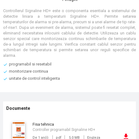
Controllerul Signaline HD+ este o componenta esentiala a sistemului de
detectie liniara a temperaturii Signaline HD+. Permite setarea
temperaturilor de alarma si pre-alarma, precum si a unei alarme de tip rate-
of-rise1. Dupa un eveniment de alarma, sistemul poate fi resetat complet,
eliminand necesitatea inlocuirii cablului de detectie. Utilizeaza un cablu
senzor special care monitorizeaza continuu schimbarile de temperatura
de-a lungul intregii sale lungimi. Verifica constant cablul senzor pentru
schimbari de temperatura si permite setarea unor reguli specifice de
alarma.
programabil si resetabil
monitorizare continua
unitate de control inteligenta
Documente
fisa tehnica
Controller programabil Signaline HD+
De 1 an(i)
pdf
5.0 MB
Engleza