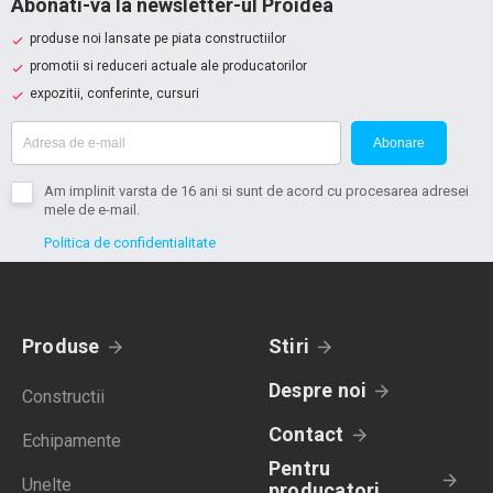
Abonati-va la newsletter-ul Proidea
produse noi lansate pe piata constructiilor
promotii si reduceri actuale ale producatorilor
expozitii, conferinte, cursuri
Abonare
Am implinit varsta de 16 ani si sunt de acord cu procesarea adresei
mele de e-mail.
Politica de confidentialitate
Produse
Stiri
Despre noi
Constructii
Contact
Echipamente
Pentru
Unelte
producatori