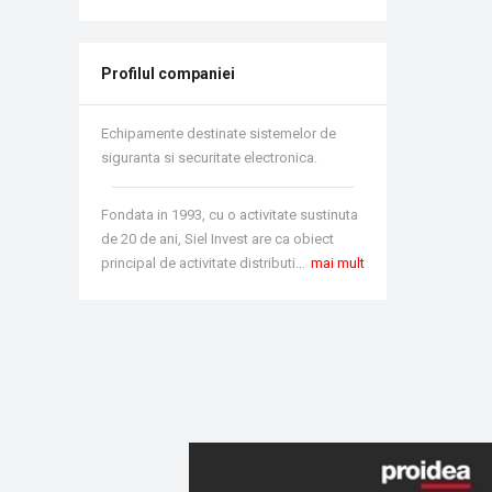
Profilul companiei
Echipamente destinate sistemelor de
siguranta si securitate electronica.
Fondata in 1993, cu o activitate sustinuta
de 20 de ani, Siel Invest are ca obiect
principal de activitate distributia de echipamente destinate sistemelor de siguranta si securitate electronica. Datorita unei orientari constante catre performanta, preocuparea pentru formarea unei piete locale la standarde inalte si indrumarea clientilor catre folosirea unor produse de calitate, Siel Invest se bucura de un grad ridicat de credibilitate si recunostere. Incepand cu anul 2008, Siel Invest s-a identificat ca Security Express Center, distributie care permite cumpararea la pret competitiv a oricarui produs necesar sistemelor de securitate electronica dintr-o singura sursa, in cel mai scurt timp.
mai mult