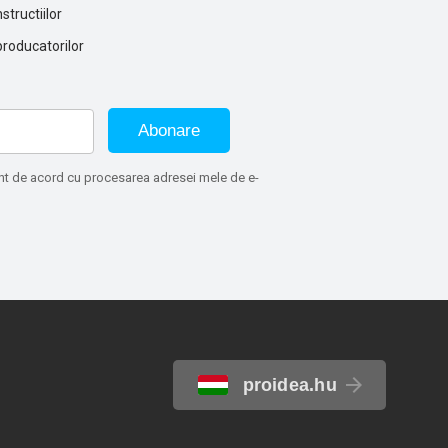
structiilor
producatorilor
Abonare
sunt de acord cu procesarea adresei mele de e-
proidea.hu