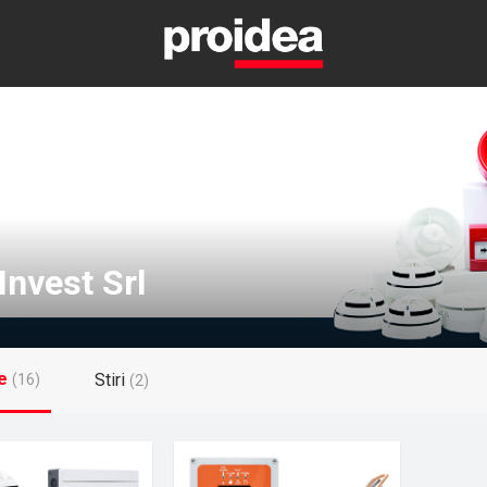
 Invest Srl
e
Stiri
(16)
(2)