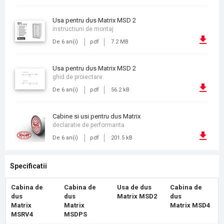
Usa pentru dus Matrix MSD 2
instructiuni de montaj
De 6 an(i)
pdf
7.2 MB
Usa pentru dus Matrix MSD 2
ghid de proiectare
De 6 an(i)
pdf
56.2 kB
Cabine si usi pentru dus Matrix
declaratie de performanta
De 6 an(i)
pdf
201.5 kB
Specificatii
Cabina de
Cabina de
Usa de dus
Cabina de
dus
dus
Matrix MSD2
dus
Matrix
Matrix
Matrix MSD4
MSRV4
MSDPS