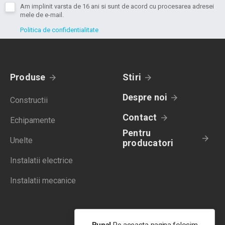
Am implinit varsta de 16 ani si sunt de acord cu procesarea adresei
mele de e-mail.
Politica de confidentialitate
Produse
Stiri
Despre noi
Constructii
Contact
Echipamente
Pentru
Unelte
producatori
Instalatii electrice
Instalatii mecanice