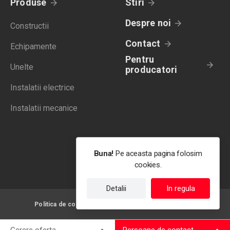
Produse
Stiri
Despre noi
Constructii
Contact
Echipamente
Pentru
Unelte
producatori
Instalatii electrice
Instalatii mecanice
Buna!
Pe aceasta pagina folosim
cookies.
Detalii
In regula
Politica de confidentialitate
Termeni de utilizare
Cerere oferta
Persoane de contact