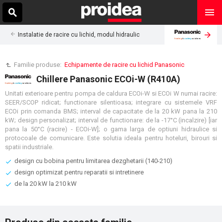
Instalatie de racire cu lichid, modul hidraulic
Familie produse:
Echipamente de racire cu lichid Panasonic
Chillere Panasonic ECOi-W (R410A)
Unitati exterioare pentru pompa de caldura ECOi-W si ECOi W numai racire:
SEER/SCOP ridicat; functionare silentioasa; integrare cu sistemele VRF
ECOi prin comanda BMS; interval de capacitate de la 20 kW pana la 210
kW; design personalizat; interval de functionare: de la -17°C (incalzire) [iar
pana la 50°C (racire) - ECOi-W]; o gama larga de optiuni hidraulice si
protocoale de comunicare. Este solutia ideala pentru hoteluri, birouri si
spatii industriale.
design cu bobina pentru limitarea dezghetarii (140-210)
design optimizat pentru reparatii si intretinere
de la 20 kW la 210 kW