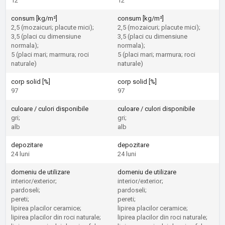
12
12
consum [kg/m²]
consum [kg/m²]
2,5 (mozaicuri; placute mici);
2,5 (mozaicuri; placute mici);
3,5 (placi cu dimensiune
3,5 (placi cu dimensiune
normala);
normala);
5 (placi mari; marmura; roci
5 (placi mari; marmura; roci
naturale)
naturale)
corp solid [%]
corp solid [%]
97
97
culoare / culori disponibile
culoare / culori disponibile
gri;
gri;
alb
alb
depozitare
depozitare
24 luni
24 luni
domeniu de utilizare
domeniu de utilizare
interior/exterior;
interior/exterior;
pardoseli;
pardoseli;
pereti;
pereti;
lipirea placilor ceramice;
lipirea placilor ceramice;
lipirea placilor din roci naturale;
lipirea placilor din roci naturale;