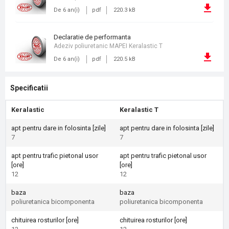
De 6 an(i)
pdf
220.3 kB
declaratie de performanta
Adeziv poliuretanic MAPEI Keralastic T
De 6 an(i)
pdf
220.5 kB
Specificatii
Keralastic
Keralastic T
apt pentru dare in folosinta [zile]
apt pentru dare in folosinta [zile]
7
7
apt pentru trafic pietonal usor
apt pentru trafic pietonal usor
[ore]
[ore]
12
12
baza
baza
poliuretanica bicomponenta
poliuretanica bicomponenta
chituirea rosturilor [ore]
chituirea rosturilor [ore]