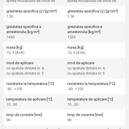
lipirea mozaicului de orice fel
lipirea mozaicului de orice fel
greutatea specifica (γ) [g/cm³]
greutatea specifica (γ) [g/cm³]
1,50
1,56
greutatea specifica a
greutatea specifica a
amestecului [kg/m³]
amestecului [kg/m³]
1450
1520
masa [kg]
masa [kg]
10; 5 (A+B)
10; 5 (A+B)
mod de aplicare
mod de aplicare
cu spatula dintata nr. 4;
cu spatula dintata nr. 4;
cu spatula dintata nr. 5
cu spatula dintata nr. 5
rezistenta la temperatura [°C]
rezistenta la temperatura [°C]
-40…+100
-40…+100
temperatura de aplicare [°C]
temperatura de aplicare [°C]
10…30
10…30
timp de corectie [min]
timp de corectie [min]
90
90