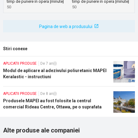
timp de punere in opera [minute]
timp de punere in opera [minute]
50
50
Pagina de web a produsului
Stiri conexe
APLICATII PRODUSE
De 7 an(i)
Modul de aplicare al adezivului poliuretanic MAPEI
Keralastic - instructiuni
APLICATII PRODUSE
De 8 an(i)
Produsele MAPEI au fost folosite la centrul
comercial Rideau Centre, Ottawa, pe o suprafata
de peste 21.000 m²
Alte produse ale companiei