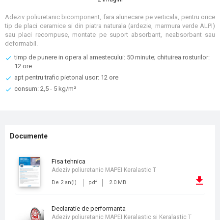
Adeziv poliuretanic bicomponent, fara alunecare pe verticala, pentru orice
tip de placi ceramice si din piatra naturala (ardezie, marmura verde ALPI)
sau placi recompuse, montate pe suport absorbant, neabsorbant sau
deformabil.
timp de punere in opera al amestecului: 50 minute; chituirea rosturilor:
12 ore
apt pentru trafic pietonal usor: 12 ore
consum: 2,5 - 5 kg/m²
Documente
fisa tehnica
Adeziv poliuretanic MAPEI Keralastic T
De 2 an(i)
pdf
2.0 MB
declaratie de performanta
Adeziv poliuretanic MAPEI Keralastic si Keralastic T