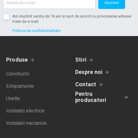
Abonare
Am implinit varsta de 16 ani si sunt de acord cu procesarea adresei
mele de e-mail.
Politica de confidentialitate
Produse
Stiri
Despre noi
Constructii
Contact
Echipamente
Pentru
Unelte
producatori
Instalatii electrice
Instalatii mecanice