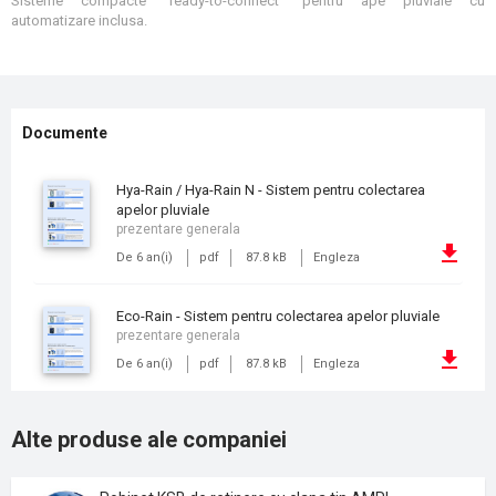
Sisteme compacte "ready-to-connect" pentru ape pluviale cu
automatizare inclusa.
Documente
Hya-Rain / Hya-Rain N - Sistem pentru colectarea
apelor pluviale
prezentare generala
De 6 an(i)
pdf
87.8 kB
Engleza
Eco-Rain - Sistem pentru colectarea apelor pluviale
prezentare generala
De 6 an(i)
pdf
87.8 kB
Engleza
Alte produse ale companiei