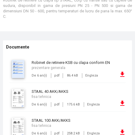
Robinet de retinere cu clapa tip STAAL, corp cu flanse sau cu capete de
sudura, disponibil in gama de presiuni PN 25 - PN 500 si gama de
dimensiuni DN 50 - 600, pentru temperaturi de lucru de pana la max. 650°
C.
Documente
Robinet de retinere KSB cu clapa conform EN
prezentare generala
De 6 an(i)
pdf
86.4 kB
Engleza
STAAL 40 AKK/AKKS
fisa tehnica
De 6 an(i)
pdf
175.6 kB
Engleza
STAAL 100 AKK/AKKS
fisa tehnica
De 6 an(i)
pdf
258.2 kB
Engleza