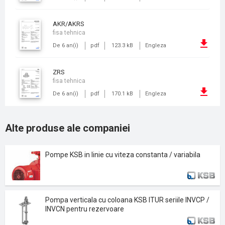
AKR/AKRS
fisa tehnica
De 6 an(i)
pdf
123.3 kB
Engleza
ZRS
fisa tehnica
De 6 an(i)
pdf
170.1 kB
Engleza
Alte produse ale companiei
Pompe KSB in linie cu viteza constanta / variabila
Pompa verticala cu coloana KSB ITUR seriile INVCP /
INVCN pentru rezervoare