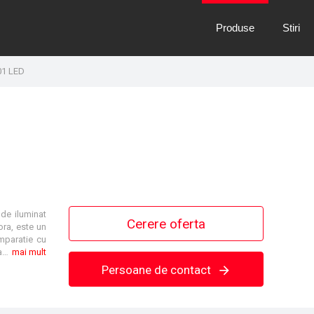
Produse
Stiri
01 LED
 de iluminat
Cerere oferta
ora, este un
mparatie cu
solutiile anterioare si reprezinta solutia ideala pentru inlocuirea corpurilor de iluminat echipate cu lampi fluorescente compacte sau lampi cu descarcare. Acestea pot fi acum inlocuite de un corp de iluminat cu o constructie atragatoare fara a se pierde echilibrul vizual si ambianta create de solutiile anterioare.
mai mult
Persoane de contact