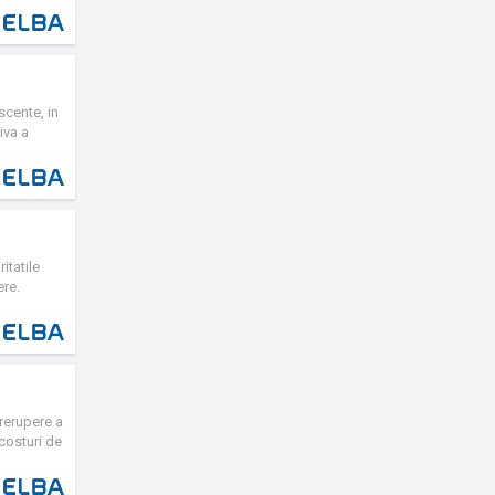
scente, in
iva a
ipat cu un
e lucru
njurator.
,
itatile
ere.
ntegrandu-
mina de
t de vedere
trerupere a
costuri de
 ideal