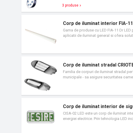
3 produse
Corp de iluminat interior FIA-1
Gama de produse cu LED FIA-11 Dr LED poat
aplicatii de iluminat general si ofera solu
cheltuielilor din punct de vedere energeti
dispersor opal, special conceput si dezvo
confortabil fara a compromite calitatea 
Domeniu de utilizare: iuminat general de in
coridoare, scari.
Corp de iluminat stradal CRIOT
Familia de corpuri de iluminat stradal pe
municipale - sa asigure securitatea oamen
Corpul de ilumininat stradal performant 
se perfect in arhitectura urbana. Este o f
ultima generatie cu durata de viata prelu
energetic si are un impact pozitiv asupra 
Corp de iluminat interior de s
CISA-02 LED este un corp de iluminat inter
energiei electrice. Prin tehnologia LED in
intretinere minime avand in vedere durata
pentru iluminarea eficienta a zonelor pre