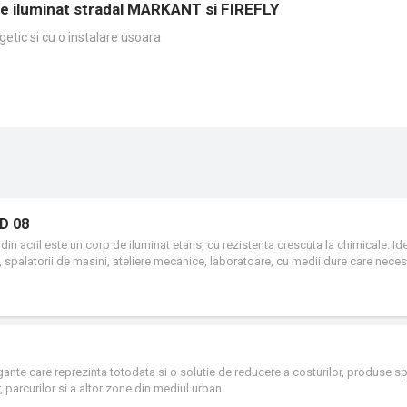
de iluminat stradal MARKANT si FIREFLY
getic si cu o instalare usoara
AD 08
in acril este un corp de iluminat etans, cu rezistenta crescuta la chimicale. Id
e, spalatorii de masini, ateliere mecanice, laboratoare, cu medii dure care neces
i de iluminat, este asigurata prin utilizarea garniturii de etansare si a clipsurilor
ante care reprezinta totodata si o solutie de reducere a costurilor, produse sp
or, parcurilor si a altor zone din mediul urban.