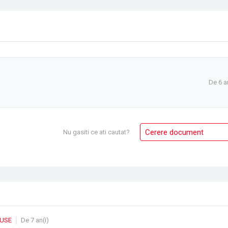
De 6 a
Cerere document
Nu gasiti ce ati cautat?
DUSE
De 7 an(i)