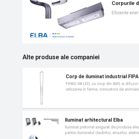
Corpurile 
Eficiente ener
Alte produse ale companiei
Corp de iluminat industrial FIP
FIPAD-08 LED, cu corp din ABS si difuzor d
utilizarea in ferme, crescatorii de animal
protectie ridicata. Protectia IP66 a corpulu
plastic sau otel inoxidabil.
Iluminat arhitectural Elba
Iluminat pietonal asigurat de produse eleg
pentru iluminatul cladirilor, strazilor, aleil