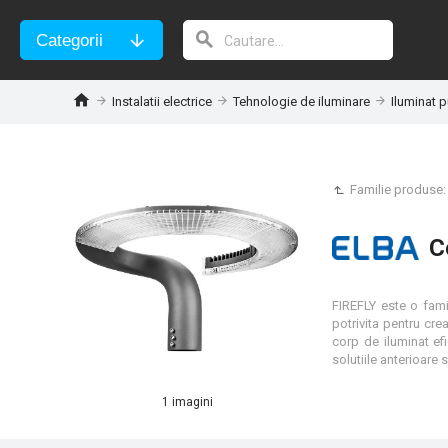
Categorii
Instalatii electrice
Tehnologie de iluminare
Iluminat p
Familie produse
C
FIREFLY este o famil
potrivita pentru cre
corp de iluminat ef
1 imagini