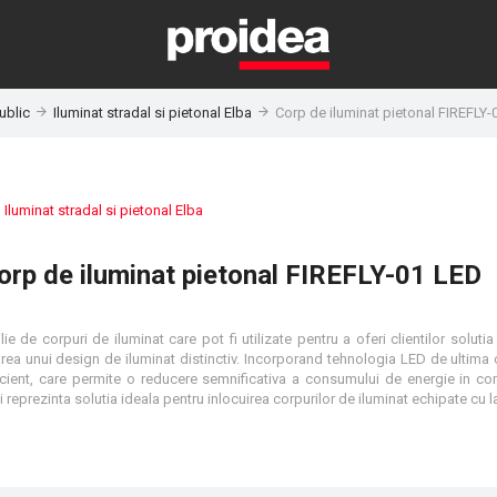
ublic
Iluminat stradal si pietonal Elba
Corp de iluminat pietonal FIREFLY-
:
Iluminat stradal si pietonal Elba
orp de iluminat pietonal FIREFLY-01 LED
ie de corpuri de iluminat care pot fi utilizate pentru a oferi clientilor solutia
area unui design de iluminat distinctiv. Incorporand tehnologia LED de ultima 
icient, care permite o reducere semnificativa a consumului de energie in co