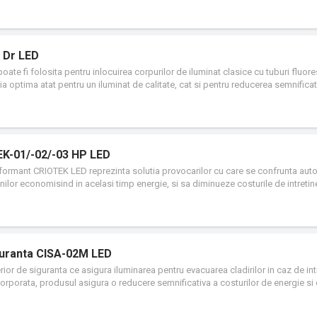
1 Dr LED
e fi folosita pentru inlocuirea corpurilor de iluminat clasice cu tuburi fluore
tia optima atat pentru un iluminat de calitate, cat si pentru reducerea semnificat
c si de intretinere, asigurand o buna amortizare a investitiei. Produsul este ech
ltat pentru echiparea produsului cu LED-uri, in vederea asigurarii unui mediu d
luminii. Designul compact si economic ofera integrarea perfecta cu mediul inco
terior pentru spatii publice, spatii comerciale, scoli, locuinte (bucatarii, holuri)
EK-01/-02/-03 HP LED
rformant CRIOTEK LED reprezinta solutia provocarilor cu care se confrunta autor
ilor economisind in acelasi timp energie, si sa diminueze costurile de intretin
CRIOTEK LED combina un design distinct cu iluminatul de calitate superioara, i
amilie de corpuri de iluminat moderne pentru iluminatul stradal, cu surse de lu
ngita, fiind echipat cu module LED de inalta peformanta. Este eficient din punc
protectiei mediului.
iguranta CISA-02M LED
ior de siguranta ce asigura iluminarea pentru evacuarea cladirilor in caz de in
corporata, produsul asigura o reducere semnificativa a costurilor de energie si 
 de viata a sursei de lumina LED. CISA-02 LED poate fi montat pe perete si este
cum casele scarilor si coridoare.