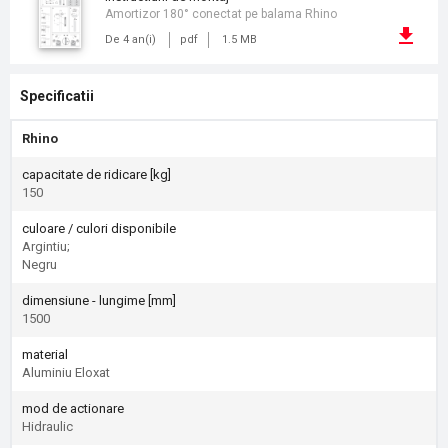
Amortizor 180° conectat pe balama Rhino
De 4 an(i)
pdf
1.5 MB
Specificatii
Rhino
capacitate de ridicare [kg]
150
culoare / culori disponibile
Argintiu;
Negru
dimensiune - lungime [mm]
1500
material
Aluminiu Eloxat
mod de actionare
Hidraulic