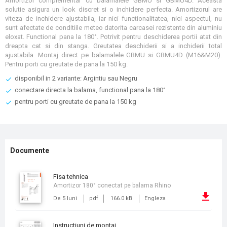
Amortizor complementar cu balamalele GBMU si GBMU4D. Aceasta
solutie asigura un look discret si o inchidere perfecta. Amortizorul are
viteza de inchidere ajustabila, iar nici functionalitatea, nici aspectul, nu
sunt afectate de conditiile meteo datorita carcasei rezistente din aluminiu
eloxat. Functional pana la 180°. Potrivit pentru deschiderea portii atat din
dreapta cat si din stanga. Greutatea deschiderii si a inchiderii total
ajustabila. Montaj direct pe balamalele GBMU si GBMU4D (M16&M20).
Pentru porti cu greutate de pana la 150 kg.
disponibil in 2 variante: Argintiu sau Negru
conectare directa la balama, functional pana la 180°
pentru porti cu greutate de pana la 150 kg
Documente
fisa tehnica
Amortizor 180° conectat pe balama Rhino
De 5 luni
pdf
166.0 kB
Engleza
instructiuni de montaj