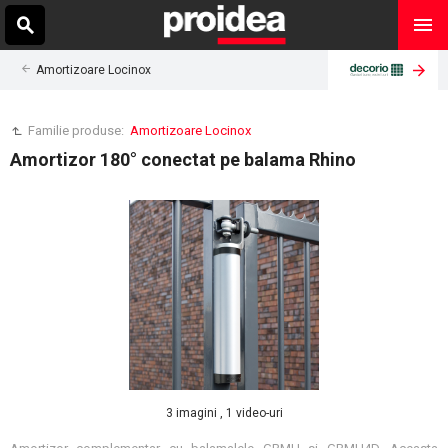
Amortizoare Locinox
Familie produse:
Amortizoare Locinox
Amortizor 180° conectat pe balama Rhino
3 imagini , 1 video-uri