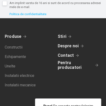
Am implinit varsta de 16 ani si sunt de acord cu procesarea adresei
mele de e-mail.
Politica de confidentialitate
Produse
Stiri
Despre noi
Constructii
Contact
Echipamente
Pentru
Unelte
producatori
Instalatii electrice
Instalatii mecanice