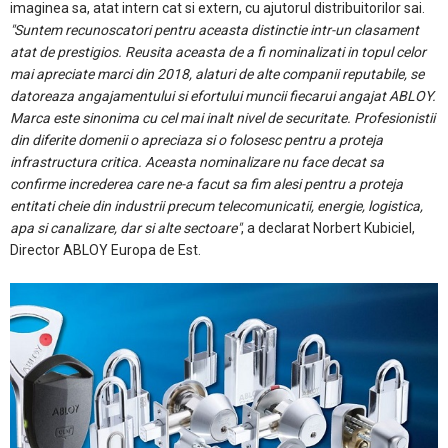
imaginea sa, atat intern cat si extern, cu ajutorul distribuitorilor sai.
"Suntem recunoscatori pentru aceasta distinctie intr-un clasament
atat de prestigios. Reusita aceasta de a fi nominalizati in topul celor
mai apreciate marci din 2018, alaturi de alte companii reputabile, se
datoreaza angajamentului si efortului muncii fiecarui angajat ABLOY.
Marca este sinonima cu cel mai inalt nivel de securitate. Profesionistii
din diferite domenii o apreciaza si o folosesc pentru a proteja
infrastructura critica. Aceasta nominalizare nu face decat sa
confirme increderea care ne-a facut sa fim alesi pentru a proteja
entitati cheie din industrii precum telecomunicatii, energie, logistica,
apa si canalizare, dar si alte sectoare"
, a declarat Norbert Kubiciel,
Director ABLOY Europa de Est.