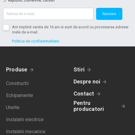
expozitii, conferinte, cursuri
Abonare
Am implinit varsta de 16 ani si sunt de acord cu procesarea adresei
mele de e-mail.
Politica de confidentialitate
Produse
Stiri
Despre noi
Constructii
Contact
Echipamente
Pentru
Unelte
producatori
Instalatii electrice
Instalatii mecanice