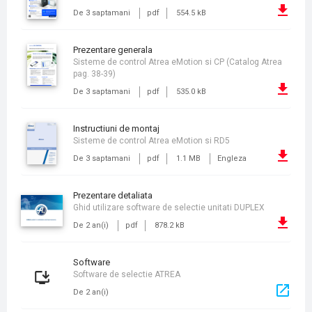
De 3 saptamani
pdf
554.5 kB
prezentare generala
Sisteme de control Atrea eMotion si CP (Catalog Atrea
pag. 38-39)
De 3 saptamani
pdf
535.0 kB
instructiuni de montaj
Sisteme de control Atrea eMotion si RD5
De 3 saptamani
pdf
1.1 MB
Engleza
prezentare detaliata
Ghid utilizare software de selectie unitati DUPLEX
De 2 an(i)
pdf
878.2 kB
Software
Software de selectie ATREA
De 2 an(i)