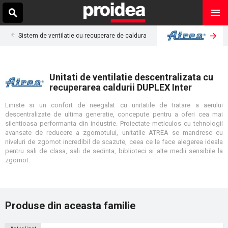
Sistem de ventilatie cu recuperare de caldura
Unitati de ventilatie descentralizata cu
recuperarea caldurii DUPLEX Inter
Liniste si un confort de neegalat cu unitatile de tratare a aerului
descentralizate de ultima generatie, concepute pentru a oferi cea mai
silentioasa performanta din industrie. Proiectate meticulos cu tehnologii
avansate de reducere a zgomotului, unitatile ATREA se mandresc cu
niveluri de zgomot incredibil de scazute, ceea ce le face alegerea ideala
pentru sali de clasa, sali de sedinta, biblioteci si alte medii sensibile la
zgomot.
Produse din aceasta familie