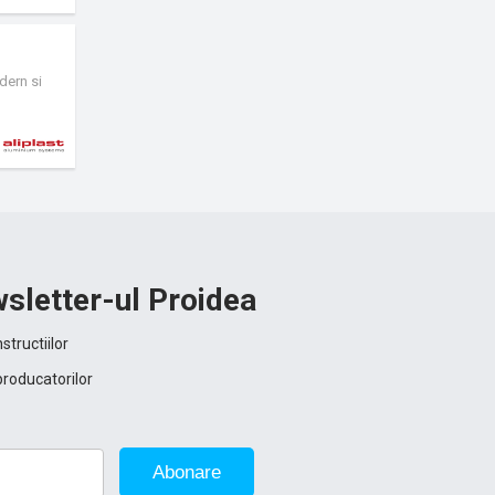
strei este
dern si
sletter-ul Proidea
structiilor
producatorilor
Abonare