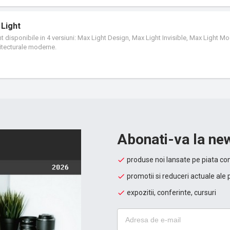
 si ventilatie integrat in sistemul de pereti cu muluri si traverse. Greutatea fere
elor de deschidere si balamalelor aplicate, fiind de pana la 150 kg.
 Light
t disponibile in 4 versiuni: Max Light Design, Max Light Invisible, Max Light Mo
hitecturale moderne.
Abonati-va la new
produse noi lansate pe piata con
promotii si reduceri actuale ale 
expozitii, conferinte, cursuri