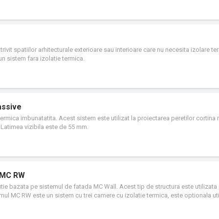
rivit spatiilor arhitecturale exterioare sau interioare care nu necesita izolare t
un sistem fara izolatie termica.
assive
ermica imbunatatita. Acest sistem este utilizat la proiectarea peretilor cortin
 Latimea vizibila este de 55 mm.
t MC RW
ie bazata pe sistemul de fatada MC Wall. Acest tip de structura este utilizata
emul MC RW este un sistem cu trei camere cu izolatie termica, este optionala uti
ntru a imbunatati aspectele termice ale structurii (insertii sub geam, insertii
i instalata pe acoperisuri cu panta cuprinsa intre 5° si 75°. Fereastra de acop