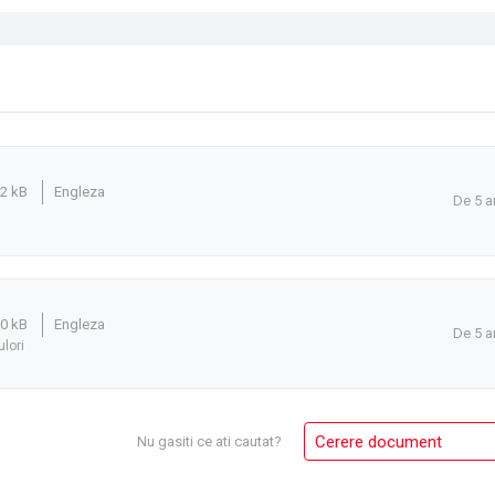
.2 kB
Engleza
De 5 a
.0 kB
Engleza
De 5 a
ulori
Cerere document
Nu gasiti ce ati cautat?