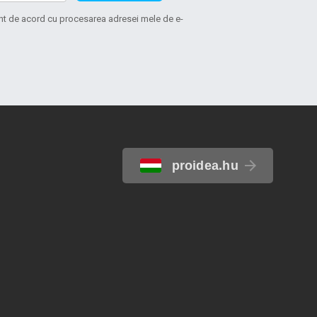
sunt de acord cu procesarea adresei mele de e-
proidea.hu