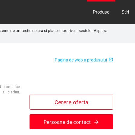
Produse
Stiri
steme de protectie solara si plase impotriva insectelor Aliplast
Pagina de web a produsului
ei cromatice
l cladirii.
Cerere oferta
Persoane de contact