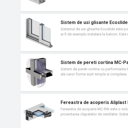
Sistem de usi glisante Ecoslide
Sistemul de usi glisante Ecoslide este pot
ar fi de exemplu instalare la balcon. Este 
Sistem de pereti cortina MC-P
Sistem de pereti cortina cu performanta t
ale caror forme sunt simple si complexe.
Fereastra de acoperis Aliplas
Fereastra de acoperis MC RW este o solut
proiectarea clapetelor de ventilatie. Sist
unor componente izolatoare suplimentare pe
separatoarele termice). Structura poate f