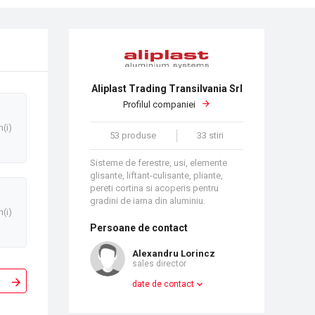
Aliplast Trading Transilvania Srl
Profilul companiei
n(i)
53 produse
33 stiri
Sisteme de ferestre, usi, elemente
glisante, liftant-culisante, pliante,
pereti cortina si acoperis pentru
gradini de iarna din aluminiu.
n(i)
Persoane de contact
Alexandru Lorincz
sales director
date de contact