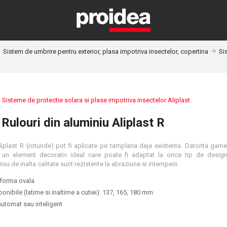
Sistem de umbrire pentru exterior, plasa impotriva insectelor, copertina
Si
:
Sisteme de protectie solara si plase impotriva insectelor Aliplast
Rulouri din aluminiu Aliplast R
liplast R (rotunde) pot fi aplicate pe tamplaria deja existenta. Datorita gam
 un element decorativ ideal care poate fi adaptat la orice tip de design a
iu de inalta calitate sunt rezistente la abraziune si intemperii.
 forma ovala
onibile (latime si inaltime a cutiei): 137, 165, 180 mm
automat sau inteligent