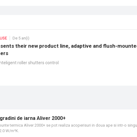
DUSE
De 5 an(i)
esents their new product line, adaptive and flush-mounte
ters
inteligent roller shutters control
gradini de iarna Aliver 2000+
punte termica Aliver 2000+ se pot realiza acoperisuri in doua ape si intr-o sing
~2.0 W/m²K.