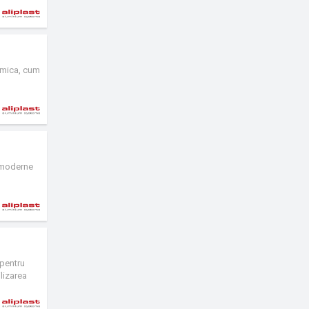
ermica, cum
a moderne
 pentru
lizarea
 intre
eris MC RW