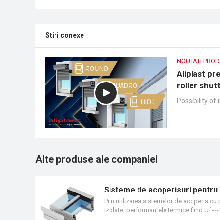
Stiri conexe
NOUTATI PRO
Aliplast pr
roller shut
Possibility of 
Alte produse ale companiei
Sisteme de acoperisuri pentru 
Prin utilizarea sistemelor de acoperis cu 
izolate, performantele termice fiind Uf=