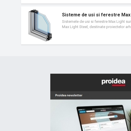
este dotata cu un sistem eficient de drenaj
limitata de parametrii tehnici ai mecanism
Sisteme de usi si ferestre Max
Sistemele de usi si ferestre Max Light sun
Max Light Steel, destinate proiectelor ar