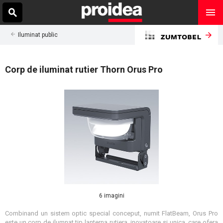
Iluminat public
Corp de iluminat rutier Thorn Orus Pro
6 imagini
Combinand un sistem optic special conceput, numit FlatBeam, Orus Pro
este un corp de ilumnat tip lanterna rutiera, inovatoare si unica, care ofera