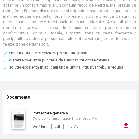
soferilor un confort maxim si un consum redus de energie. Mai presus de
toate, Orus Pro indeplineste cele mai exigente standarde de siguranta la o
inaltime redusa de montaj. Orus Pro este o solutie practica de iluminat
rutier atunci cand cele traditionale nu sunt aplicabile. ​Aplicabilitate in
domenii cu provocari diverse de iluminat si optica: poduri, zone cu
conflict vizual, drumuri, sosele, autostrzi, zone cu ceata frecventa /
precipitatii abundente, parcuri naturale / observatoare, zone de coasta /
faleze, zone de transport.
sistem optic de precizie si poziionare joasa
distante mari intre punctele de iluminat, cu orbire minima
solutie excelenta in aplicatii unde lumina intruziva trebuie redusa
Documente
prezentare generala
Corp de iluminat rutier Thorn Orus Pro
De 7 luni
pdf
4.3 MB