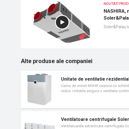
NOUTATI PRO
NASHIRA, no
Soler&Pal
Soler&Palau l
Alte produse ale companiei
Unitate de ventilatie rezidenti
Gama de unitati MVHR casnice cu schimbat
redus. Unitatile asigura o ventilatie conti
filtrat in incaperi. Designul optimizat pe
scazut, izolare termica ridicata si un ni
a umiditatii interiorului si reglarea propo
in alimentarea si extragea fluxurilor de a
caldura. Pentru imbunatatirea calitatii ae
Ventilatoare centrifugale So
100%, fie automat, fie manual.
Ventilatoarele extractoare centrifugale 