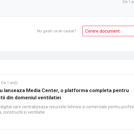
De 1 a
Cerere document
Nu gasiti ce ati cautat?
De 1 an(i)
u lanseaza Media Center, o platforma completa pentru
tii din domeniul ventilatiei
digital care centralizeaza resursele tehnice si comerciale pentru profesi
, constructii si ventilatie