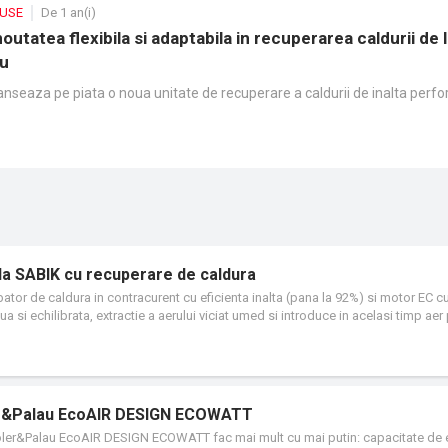
DUSE
De 1 an(i)
utatea flexibila si adaptabila in recuperarea caldurii de 
au
anseaza pe piata o noua unitate de recuperare a caldurii de inalta perf
ala SABIK cu recuperare de caldura
or de caldura in contracurent cu eficienta inalta (pana la 92%) si motor EC 
nua si echilibrata, extractie a aerului viciat umed si introduce in acelasi timp ae
rmite conformitatea cu cele mai inalte standarde care asigura un nivel de scurge
vel de zgomot minim. Senzorul de umiditate integrat permite functia automata de
rtionala a vitezei ventilatoarelor. Unitatea contine ca standard filtre ISO grosier
er, pentru a curata aerul care este introdus in incapere si pentru a proteja schim
rului se poate monta un filtru (F7) pe intruducerea de aer. Se activeaza un bypas
ler&Palau EcoAIR DESIGN ECOWATT
Soler&Palau EcoAIR DESIGN ECOWATT fac mai mult cu mai putin: capacitate de e