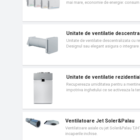
mai mare, economie de energie: consum m
domestice cu diametrul de 100 mm, pentru
optiunea de a-i mari puterea, pentru bai 
Unitate de ventilatie descentr
Unitate de ventilatie descentralizata cu r
Designul sau elegant asigura o integrare p
schimbator de caldura ceramic de inalta e
ajustat automat in functie de nivelul de um
de doua filtre ISO Coarse, pozitionate i
ridicate, fara a fi nevoie de conducte sa
potrivita pentru grosimi ale peretilor de
Unitate de ventilatie rezident
Recupereaza umiditatea pentru a mentine o
impotriva inghetului ce se activeaza la te
schimbatoarele etalpice reduc umiditatea 
avantaje pentru instalare. Caile de directi
locului pentru trasarea conductelor. O gam
sale specifice.
Ventilatoare Jet Soler&Palau
Ventilatoare axiale cu jet Soler&Palau TJHT
incaperile inchise.