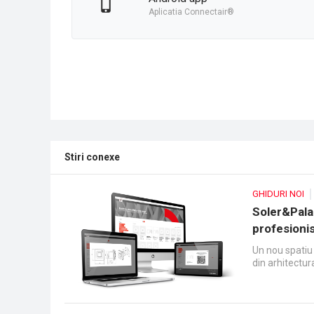
Aplicatia Connectair®
Stiri conexe
GHIDURI NOI
Soler&Pala
profesionis
Un nou spatiu 
din arhitectura