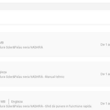
 MB
De 1 a
ldura Soler&Palau seria NASHIRA
gleza
De 1 a
ldura Soler&Palau seria NASHIRA - Manual tehnic
3 MB
Engleza
De 1 a
ldura Soler&Palau seria NASHIRA - Ghid de punere in functiune rapida