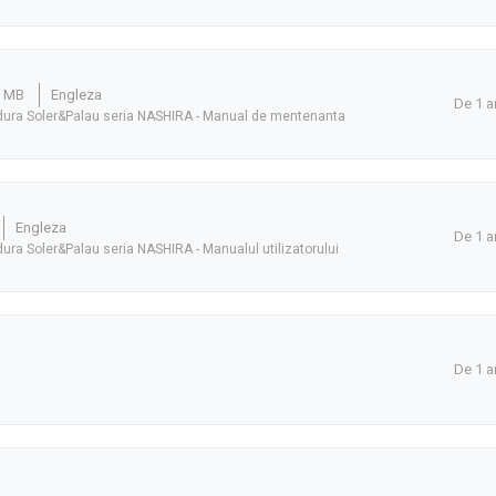
9 MB
Engleza
De 1 a
aldura Soler&Palau seria NASHIRA - Manual de mentenanta
Engleza
De 1 a
dura Soler&Palau seria NASHIRA - Manualul utilizatorului
De 1 a