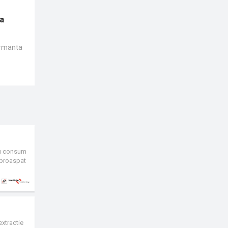
la
ormanta
cu consum
r proaspat
re foarte
 urmarire
e 65% (G4)
batorul de
s integrat
xtractie