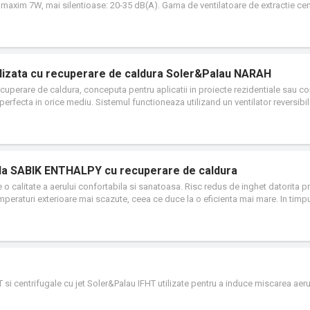
axim 7W, mai silentioase: 20-35 dB(A). Gama de ventilatoare de extractie cen
 instalare in perete sau tavan, proiectate pentru operare continua la volum co
si camere tehnice.
alizata cu recuperare de caldura Soler&Palau NARAH
ecuperare de caldura, conceputa pentru aplicatii in proiecte rezidentiale sau c
erfecta in orice mediu. Sistemul functioneaza utilizand un ventilator reversibil
ficienta, atingand rate de recuperare a energiei de pana la 94%. Debitul de aer
iditate din interior, asigurand o calitate optima a aerului. Filtrarea aerului este
nainte si dupa schimbatorul ceramic. NARAH permite reinnoirea aerului cu perf
u difuzoare, fiind ideal pentru proiectele de renovare. Conducta telescopica (ø
 la 250 mm la 490 mm.
iala SABIK ENTHALPY cu recuperare de caldura
 calitate a aerului confortabila si sanatoasa. Risc redus de inghet datorita pr
mperaturi exterioare mai scazute, ceea ce duce la o eficienta mai mare. In timpul
din aerul de intrare, totodata cresc economiile de energie. Un produs versatil
onare a fluxului de aer pot fi schimbate pentru a permite configuratii alternative 
a de accesorii permite utilizatorului final sa adapteze functiile sistemului la c
 si centrifugale cu jet Soler&Palau IFHT utilizate pentru a induce miscarea aerul