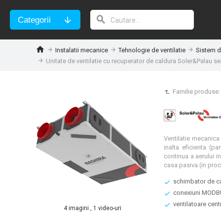
Categorii
Instalatii mecanice
Tehnologie de ventilatie
Sistem d
Unitate de ventilatie cu recuperator de caldura Soler&Palau 
Familie produse
Ventilatie mecanica 
inalta eficienta (
continua a aerului in
schimbator de ca
conexiuni MODBUS
ventilatoare cent
4 imagini , 1 video-uri