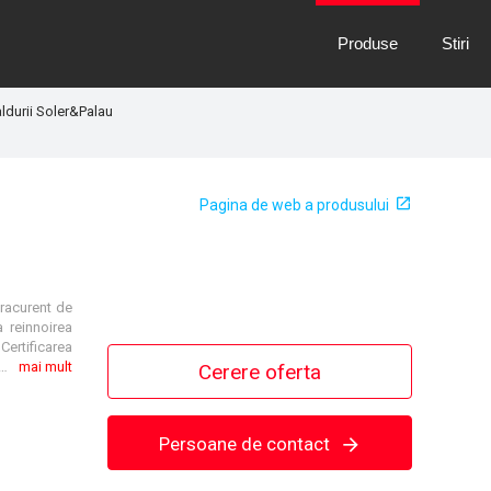
Produse
Stiri
aldurii Soler&Palau
Pagina de web a produsului
tracurent de
 reinnoirea
 Certificarea
, permitand controlul prin intermediul internetului. Unitatea NASHIRA poate comunica cu sistemul de automatizare a locuintei prin Modbus sau alte protocoale printr-un gateway. Designul sau compact si configuratia duzelor reglabile asigura o performanta optima si o instalare rapida si flexibila. NASHIRA este disponibil atat in varianta sensibila, cat si entalpica, in doua unitati cu debite maxime de 150 si 200 m³/h.
mai mult
Cerere oferta
Persoane de contact