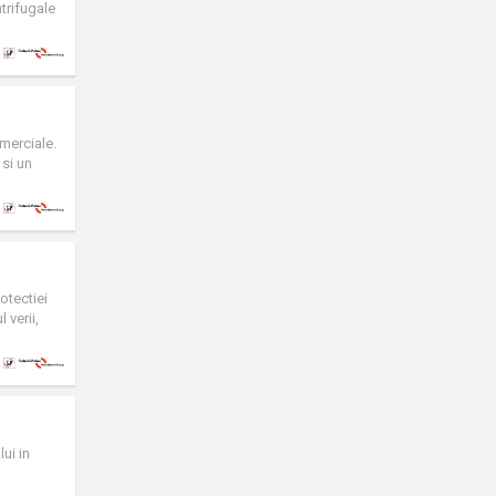
trifugale
nstant, cu
omerciale.
 si un
 este
 asigurata
ormante
160 mm),
otectiei
 verii,
 cu
la fata
erintele
ui in