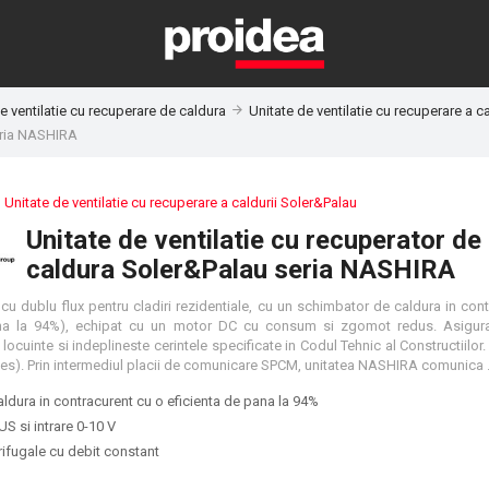
e ventilatie cu recuperare de caldura
Unitate de ventilatie cu recuperare a c
seria NASHIRA
:
Unitate de ventilatie cu recuperare a caldurii Soler&Palau
Unitate de ventilatie cu recuperator de
caldura Soler&Palau seria NASHIRA
cu dublu flux pentru cladiri rezidentiale, cu un schimbator de caldura in con
pana la 94%), echipat cu un motor DC cu consum si zgomot redus. Asigura
 locuinte si indeplineste cerintele specificate in Codul Tehnic al Constructiilor.
casa pasiva (in proces). Prin intermediul placii de comunicare SPCM, unitatea NASHIRA comunica cu platforma Connectair®
ldura in contracurent cu o eficienta de pana la 94%
 si intrare 0-10 V
rifugale cu debit constant