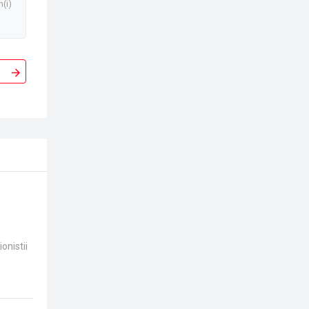
n(i)
onistii