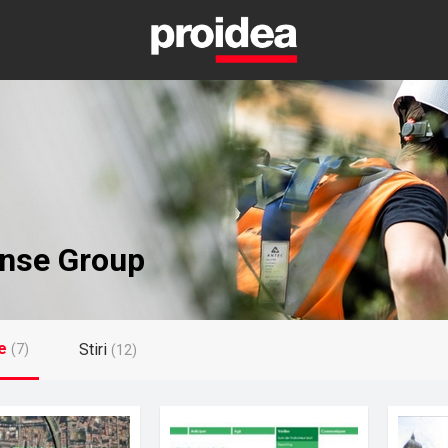
ense Group
e
Stiri
(7)
(12)