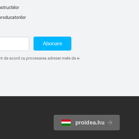
structiilor
producatorilor
Abonare
sunt de acord cu procesarea adresei mele de e-
proidea.hu