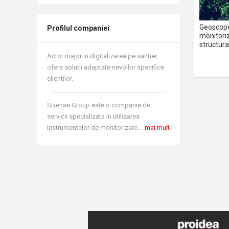
Geoscope
Profilul companiei
monitoriz
structura
Actor major in digitalizarea pe santier,
ofera solutii adaptate nevoilor specifice
clientilor.
Sixense Group este o companie de
servicii specializata in utilizarea
instrumentelor de monitorizare pentru a ajuta clientul sa cuantifice, sa determine si sa gestioneze riscurile structurale, geotehnice si de mediu in materie de constructii si operarea pe santier.
mai mult