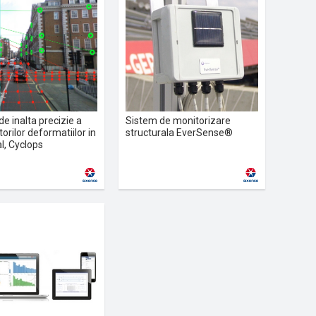
e inalta precizie a
Sistem de monitorizare
rilor deformatiilor in
structurala EverSense®
l, Cyclops