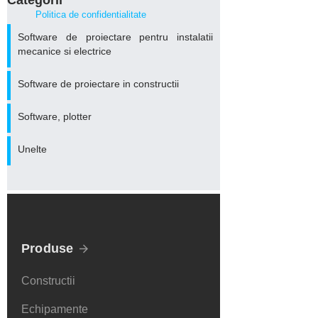
Categorii
Politica de confidentialitate
Software de proiectare pentru instalatii
mecanice si electrice
Software de proiectare in constructii
Software, plotter
Unelte
Produse
Constructii
Echipamente