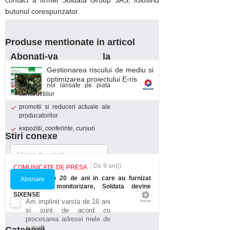
contact a firmei Soldata Group SAS, folosind
butonul corespunzator.
Produse mentionate in articol
Abonati-va la
newsletter-ul Proidea
Gestionarea riscului de mediu si
optimizarea proiectului E-ris
produse noi lansate pe piata
constructiilor
promotii si reduceri actuale ale
producatorilor
expozitii, conferinte, cursuri
Stiri conexe
De 9 an(i)
COMUNICATE DE PRESA
Dupa aproape 20 de ani in care au furnizat
Abonare
servicii de monitorizare, Soldata devine
SIXENSE
Am implinit varsta de 16 ani
si sunt de acord cu
procesarea adresei mele de
e-mail.