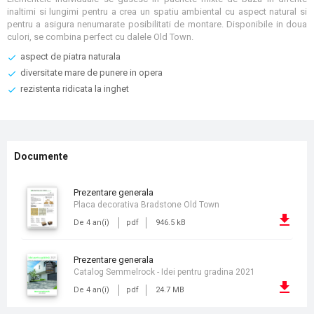
inaltimi si lungimi pentru a crea un spatiu ambiental cu aspect natural si
pentru a asigura nenumarate posibilitati de montare. Disponibile in doua
culori, se combina perfect cu dalele Old Town.
aspect de piatra naturala
diversitate mare de punere in opera
rezistenta ridicata la inghet
Documente
prezentare generala
Placa decorativa Bradstone Old Town
De 4 an(i)
pdf
946.5 kB
prezentare generala
Catalog Semmelrock - Idei pentru gradina 2021
De 4 an(i)
pdf
24.7 MB