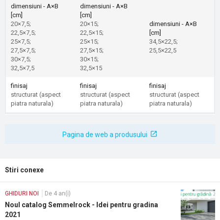
dimensiuni - A×B
dimensiuni - A×B
[cm]
[cm]
20×7,5;
20×15;
dimensiuni - A×B
22,5×7,5;
22,5×15;
[cm]
25×7,5;
25×15;
34,5×22,5;
27,5×7,5;
27,5×15;
25,5×22,5
30×7,5;
30×15;
32,5×7,5
32,5×15
finisaj
finisaj
finisaj
structurat (aspect
structurat (aspect
structurat (aspect
piatra naturala)
piatra naturala)
piatra naturala)
Pagina de web a produsului
Stiri conexe
GHIDURI NOI
De 4 an(i)
Noul catalog Semmelrock - Idei pentru gradina
2021