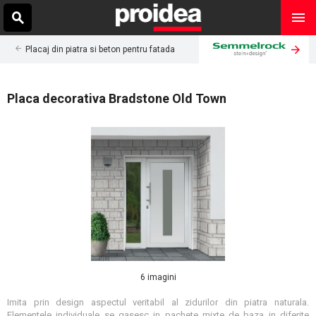
Placaj din piatra si beton pentru fatada
Placa decorativa Bradstone Old Town
6 imagini
Imita prin design aspectul veritabil al zidurilor din piatra naturala.
Elementele individuale se gasesc in pachete mixte de baza in diferite