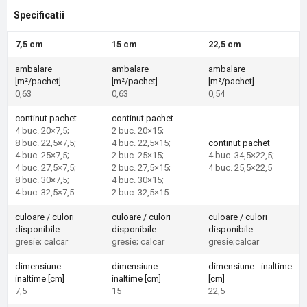
Specificatii
7,5 cm
15 cm
22,5 cm
ambalare
ambalare
ambalare
[m²/pachet]
[m²/pachet]
[m²/pachet]
0,63
0,63
0,54
continut pachet
continut pachet
4 buc. 20×7,5;
2 buc. 20×15;
8 buc. 22,5×7,5;
4 buc. 22,5×15;
continut pachet
4 buc. 25×7,5;
2 buc. 25×15;
4 buc. 34,5×22,5;
4 buc. 27,5×7,5;
2 buc. 27,5×15;
4 buc. 25,5×22,5
8 buc. 30×7,5;
4 buc. 30×15;
4 buc. 32,5×7,5
2 buc. 32,5×15
culoare / culori
culoare / culori
culoare / culori
disponibile
disponibile
disponibile
gresie; calcar
gresie; calcar
gresie;calcar
dimensiune -
dimensiune -
dimensiune - inaltime
inaltime [cm]
inaltime [cm]
[cm]
7,5
15
22,5