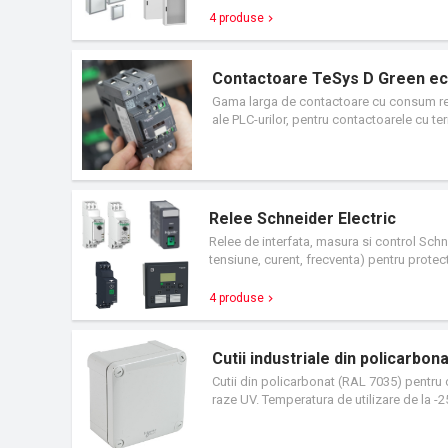
4 produse
Contactoare TeSys D Green ech
Gama larga de contactoare cu consum red
ale PLC-urilor, pentru contactoarele cu t
250 V in ca/cc. Contactoarele TeSys D Gr
la 80%, ofera solutia fiabila de comutare si
Relee Schneider Electric
Relee de interfata, masura si control Schn
tensiune, curent, frecventa) pentru protec
temperatura si regulatoare de proces. Aju
utilizat, rapid si usor de instalat. Cu opt
4 produse
Time reprezinta solutia flexibila de inalta
Cutii industriale din policarbo
Cutii din policarbonat (RAL 7035) pentru o 
raze UV. Temperatura de utilizare de la -25
electrica ridicata (izolatie clasa 2). Usor