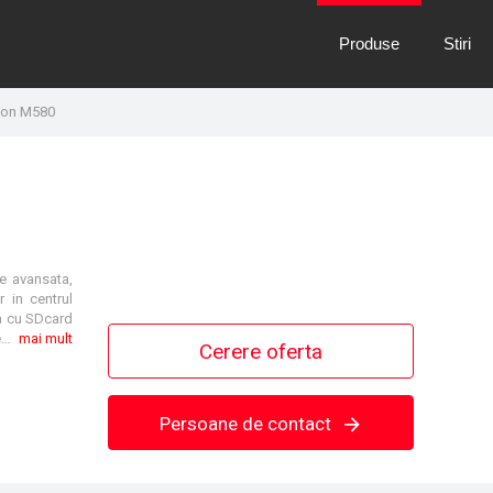
Produse
Stiri
con M580
e avansata,
r in centrul
na cu SDcard
pentru a permite stocarea datelor din aplicatii. Procesoarele M580 sunt echipate cu o memorie interna de tip flash pentru stocarea datelor si aplicatiilor in modul oprit. In ceea ce priveste securitatea, M580 dispune de functii avansate de protectie denumite Cybersecurity, dedicate accesului la aplicatie si functiilor de comunicatie.
mai mult
Cerere oferta
Persoane de contact