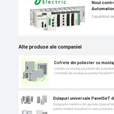
Noul contr
Automation
Capabilitati d
Alte produse ale companiei
Cofrete din poliester cu mont
Cofrete cu montaj pe perete din poliester a
Cofretele de montaj pe perete PanelSeT 
plastic ABS reciclat de 37%. Reducerea em
PEP). Ambalaj realizat din carton reciclat
prin proiectarea sa. Flexibilitate fara ega
temporala: usurinta in construire, instalar
Posibilitate de personalizare a cofretelor 
Dulapuri universale PanelSeT di
Dulapurile metalice din gamele Spacial vin
pentru mediul industrial in care protectia
principala cerinta.