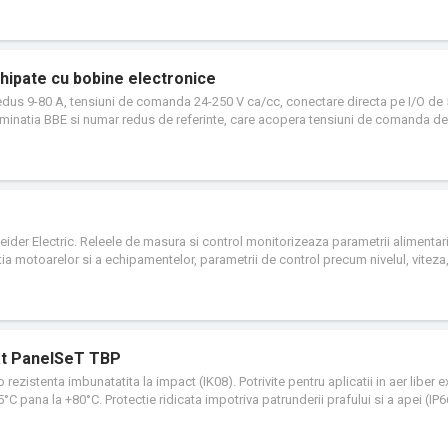
ipate cu bobine electronice
us 9-80 A, tensiuni de comanda 24-250 V ca/cc, conectare directa pe I/O de
erminatia BBE si numar redus de referinte, care acopera tensiuni de comanda de 
een, echipate cu bobine electronice inovatoare, pe langa economie de energie
 control, utilizata in fiecare proces industrial.
eider Electric. Releele de masura si control monitorizeaza parametrii alimentari
tia motoarelor si a echipamentelor, parametrii de control precum nivelul, viteza
starile precise si diagramele de cablare fac din Zelio Time un echipament sim
iunea de alegere a numarul de iesiri cat si conexiunile cu terminale cu arc sau sur
 performanta.
nat PanelSeT TBP
rezistenta imbunatatita la impact (IK08). Potrivite pentru aplicatii in aer liber 
°C pana la +80°C. Protectie ridicata impotriva patrunderii prafului si a apei (IP66
 de instalat: 3 metode de fixare. Sunt disponibile 2 optiuni de capac: transparen