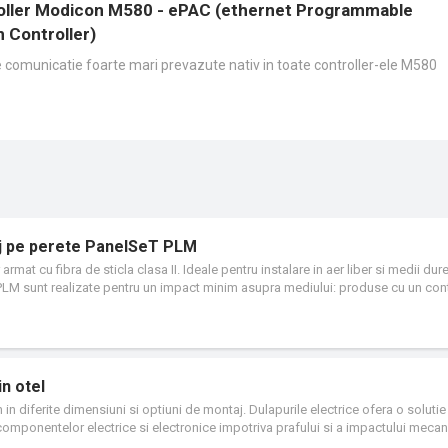
oller Modicon M580 - ePAC (ethernet Programmable
 Controller)
e comunicatie foarte mari prevazute nativ in toate controller-ele M580
aj pe perete PanelSeT PLM
rmat cu fibra de sticla clasa II. Ideale pentru instalare in aer liber si medii dure
PLM sunt realizate pentru un impact minim asupra mediului: produse cu un con
isiilor de CO₂ echivalent cu 5,7% fata de acelasi dulap din material uzual (pe
 75%. Fiabilitate exceptionala: robustete remarcabila si conformitate cu mediul 
l: sunt disponibile diverse dimensiuni, usi, sisteme de blocare si accesorii. Efic
e si utilizare. Temperatura de utilizare de la -40°C la +80°C. Gama variata de acc
(culori, decupaje, accesorii).
n otel
 in diferite dimensiuni si optiuni de montaj. Dulapurile electrice ofera o soluti
 componentelor electrice si electronice impotriva prafului si a impactului mecan