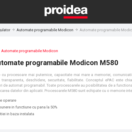
ulator
Automate programabile Modicon
Automate programabile Modi
:
Automate programabile Modicon
tomate programabile Modicon M580
cu procesoare mai puternice, capacitate mai mare a memoriei, comunicati
ta, transparenta, deschidere, securitate, fiabilitate. Conceptul ePAC este chia
turi de automat programabil. Toate procesoarele au posibilitatea de a functio
de operare
punere in functiune cu pana la 50%
tiei in baza instalata