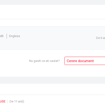
 MB
Engleza
De 6 a
Cerere document
Nu gasiti ce ati cautat?
DUSE
De 11 an(i)