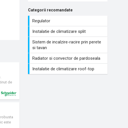
Categorii recomandate
Regulator
Instalatie de climatizare split
Sistem de incalzire-racire prin perete
si tavan
Radiator si convector de pardoseala
Instalatie de climatizare roof-top
.
tinut de
 baza de
exterior
ienta
esorii.
e robusta
ic este