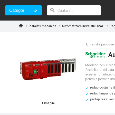
Categorii
Instalatii mecanice
Automatizare instalatii HVAC
Reg
Familie produse
Au
Modicon M580 vine 
flexibilitate ridica
acestei noi arhitec
reduc costurile 
reduc timpul de 
protejarea investi
1 imagini