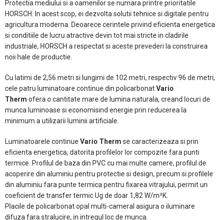
Protectia mediului si a oamenilor se numara printre prioritatile
HORSCH. In acest scop, ei dezvolta solutii tehnice si digitale pentru
agricultura moderna. Deoarece cerintele privind eficienta energetica
si conditiile de lucru atractive devin tot mai stricte in cladirile
industriale, HORSCH a respectat si aceste prevederi la construirea
noii hale de productie.
Cu latimi de 2,56 metri si lungimi de 102 metri, respectiv 96 de metri,
cele patru luminatoare continue din policarbonat
Vario
Therm
ofera o cantitate mare de lumina naturala, creand locuri de
munca luminoase si economisind energie prin reducerea la
minimum a utilizarii luminii artificiale.
Luminatoarele continue
Vario Therm
se caracterizeaza si prin
eficienta energetica, datorita profilelor lor compozite fara punti
termice. Profilul de baza din PVC cu mai multe camere, profilul de
acoperire din aluminiu pentru protectie si design, precum si profilele
din aluminiu fara punte termica pentru fixarea vitrajului, permit un
coeficient de transfer termic Ug de doar 1,82 W/m²K.
Placile de policarbonat opal multi-cameral asigura o iluminare
difuza fara stralucire, in intregul loc de munca.