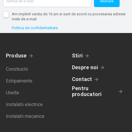
Abonare
Am implinit varsta de 16 ani si sunt de acord cu procesarea adresei
mele de e-mail.
Politica de confidentialitate
Produse
Stiri
Despre noi
Constructii
Contact
Echipamente
Pentru
Unelte
producatori
Instalatii electrice
Instalatii mecanice