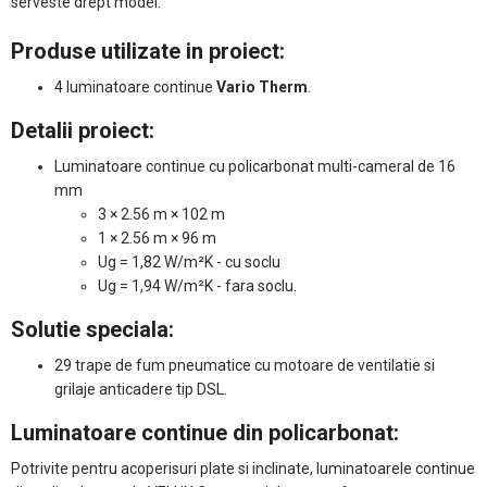
serveste drept model.
Produse utilizate in proiect:
4 luminatoare continue
Vario Therm
.
Detalii proiect:
Luminatoare continue cu policarbonat multi-cameral de 16
mm
3 × 2.56 m × 102 m
1 × 2.56 m × 96 m
Ug = 1,82 W/m²K - cu soclu
Ug = 1,94 W/m²K - fara soclu.
Solutie speciala:
29 trape de fum pneumatice cu motoare de ventilatie si
grilaje anticadere tip DSL.
Luminatoare continue din policarbonat:
Potrivite pentru acoperisuri plate si inclinate, luminatoarele continue