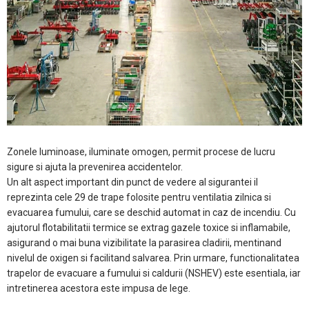
Zonele luminoase, iluminate omogen, permit procese de lucru
sigure si ajuta la prevenirea accidentelor.
Un alt aspect important din punct de vedere al sigurantei il
reprezinta cele 29 de trape folosite pentru ventilatia zilnica si
evacuarea fumului, care se deschid automat in caz de incendiu. Cu
ajutorul flotabilitatii termice se extrag gazele toxice si inflamabile,
asigurand o mai buna vizibilitate la parasirea cladirii, mentinand
nivelul de oxigen si facilitand salvarea. Prin urmare, functionalitatea
trapelor de evacuare a fumului si caldurii (NSHEV) este esentiala, iar
intretinerea acestora este impusa de lege.