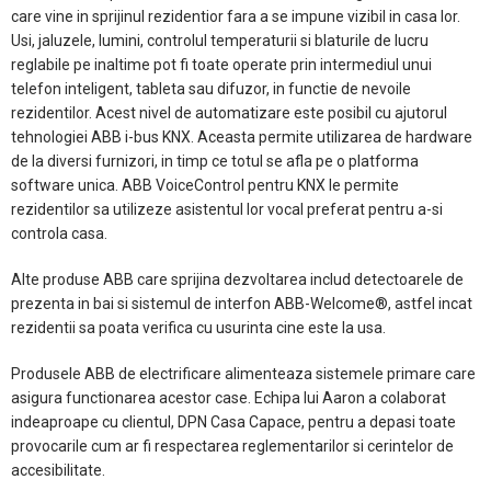
care vine in sprijinul rezidentior fara a se impune vizibil in casa lor.
Usi, jaluzele, lumini, controlul temperaturii si blaturile de lucru
reglabile pe inaltime pot fi toate operate prin intermediul unui
telefon inteligent, tableta sau difuzor, in functie de nevoile
rezidentilor. Acest nivel de automatizare este posibil cu ajutorul
tehnologiei ABB i-bus KNX. Aceasta permite utilizarea de hardware
de la diversi furnizori, in timp ce totul se afla pe o platforma
software unica. ABB VoiceControl pentru KNX le permite
rezidentilor sa utilizeze asistentul lor vocal preferat pentru a-si
controla casa.
Alte produse ABB care sprijina dezvoltarea includ detectoarele de
prezenta in bai si sistemul de interfon ABB-Welcome®, astfel incat
rezidentii sa poata verifica cu usurinta cine este la usa.
Produsele ABB de electrificare alimenteaza sistemele primare care
asigura functionarea acestor case. Echipa lui Aaron a colaborat
indeaproape cu clientul, DPN Casa Capace, pentru a depasi toate
provocarile cum ar fi respectarea reglementarilor si cerintelor de
accesibilitate.