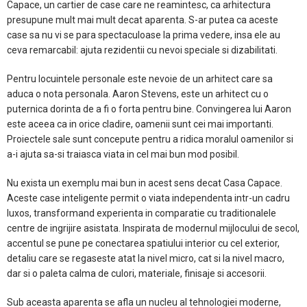
Capace, un cartier de case care ne reamintesc, ca arhitectura
presupune mult mai mult decat aparenta. S-ar putea ca aceste
case sa nu vi se para spectaculoase la prima vedere, insa ele au
ceva remarcabil: ajuta rezidentii cu nevoi speciale si dizabilitati.
Pentru locuintele personale este nevoie de un arhitect care sa
aduca o nota personala. Aaron Stevens, este un arhitect cu o
puternica dorinta de a fi o forta pentru bine. Convingerea lui Aaron
este aceea ca in orice cladire, oamenii sunt cei mai importanti.
Proiectele sale sunt concepute pentru a ridica moralul oamenilor si
a-i ajuta sa-si traiasca viata in cel mai bun mod posibil.
Nu exista un exemplu mai bun in acest sens decat Casa Capace.
Aceste case inteligente permit o viata independenta intr-un cadru
luxos, transformand experienta in comparatie cu traditionalele
centre de ingrijire asistata. Inspirata de modernul mijlocului de secol,
accentul se pune pe conectarea spatiului interior cu cel exterior,
detaliu care se regaseste atat la nivel micro, cat si la nivel macro,
dar si o paleta calma de culori, materiale, finisaje si accesorii.
Sub aceasta aparenta se afla un nucleu al tehnologiei moderne,