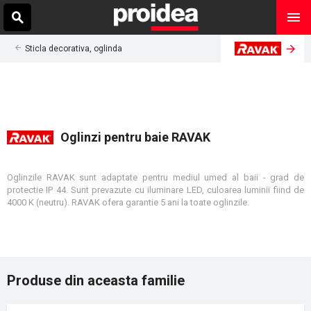
Sticla decorativa, oglinda
Oglinzi pentru baie RAVAK
Oglinzile RAVAK sunt adaptate pentru mediul umed al baii - grad de
protectie IP 44. Sunt prevazute cu iluminare LED, culoarea luminii fiind de
4000 K (neutru). RAVAK ofera garantie 5 ani la toate oglinzile.
Produse din aceasta familie