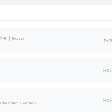
.7 kB
Engleza
De 5 
De 2 a
De 2 a
tru arhitecti si instalatori