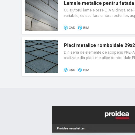
Lamele metalice pentru fatada
Cu ajutorul lamelelor PREFA Sidings, ideile
variabile, cu sau fara umbra rosturilor; a
caracteristici ofera posibilitati nelimitat
constructii noi, lamelele metalice PREFA S
CAD
BIM
Placi metalice romboidale 29x
Din seria de elemente de acoperis PREFA, 
realizate din placi metalice romboidale 
nervurilor presate a placilor metalice romb
sistem de acoperis PREFA.
CAD
BIM