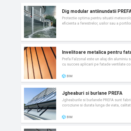
Dig modular antiinundatii PREF
Protectie optima pentru situatii meteorolo
eficienta a ferestrelor, usilor sau a port
Invelitoare metalica pentru fa
Prefa Falzonal este un aliaj din aluminiu 
cu succes aplicarii pe fatade ventilate co
disponibile la cerere.
BIM
Jgheaburi si burlane PREFA
Jgheaburile si burlanele PREFA sunt fabri
coroziune si durata lunga de viata, calitate
unice, gama larga de accessorii. Substan
1725. Jgheaburile si burlanele sunt vopsi
BIM
Coating Association) din Bruxelles. Produ
arhitecturii exterioare. Stratul de lac rez