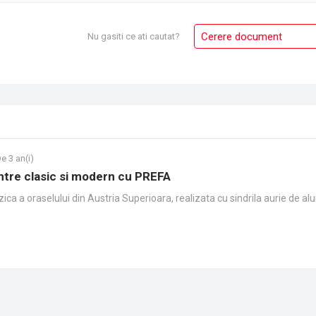
Cerere document
Nu gasiti ce ati cautat?
e 3 an(i)
ntre clasic si modern cu PREFA
ca a oraselului din Austria Superioara, realizata cu sindrila aurie de al