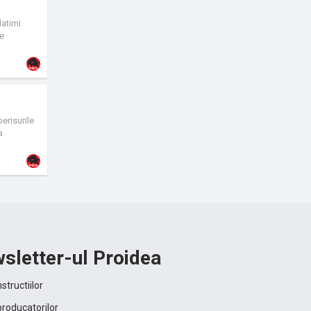
latimi
te
a
erisurile
a
gului
sletter-ul Proidea
structiilor
producatorilor