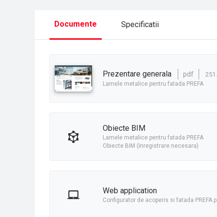
Documente
Specificatii
prezentare generala
pdf
251
Lamele metalice pentru fatada PREFA
obiecte BIM
Lamele metalice pentru fatada PREFA
Obiecte BIM (Inregistrare necesara)
Web application
Configurator de acoperis si fatada PREFA pen