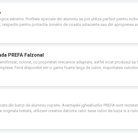
A
gice extreme. Profilele speciale din aluminiu se pot utiliza perfect pentru inch
ilor, respectiv pentru protectia zonelor de coasta adiacente sau din apropierea a
tada PREFA Falzonal
semifinisat, colorat, cu proprietati mecanice adaptate, astfel incat produsul sa 
mplexe. Fiind disponibil intr-o gama foarte larga de culori, majoritatea culorilo
cate din benzi de aluminiu vopsite. Avantajele jgheaburilor PREFA sunt rezisten
 originala testata, utilizare creativa datorita celor sase culori de baza si a culo
ta produselor din aluminiu PREFA sunt aliaje care corespund standardelor EN 
te prin procedura Coil - Coating, si corespund prescriptiilor severe ECCA(Euro
sul PREFA rezista la temperatura de la -30°C pana la +80°C astfel indeplinesc c
ista la toate efectele chimice si efectele generate de vreme.