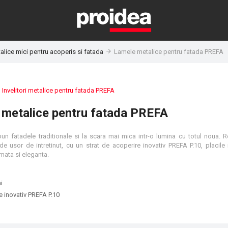
talice mici pentru acoperis si fatada
Lamele metalice pentru fatada PREFA
:
Invelitori metalice pentru fatada PREFA
 metalice pentru fatada PREFA
un fatadele traditionale si la scara mai mica intr-o lumina cu totul noua. R
l de usor de intretinut, cu un strat de acoperire inovativ PREFA P.10, placil
mata si eleganta.
i
e inovativ PREFA P.10