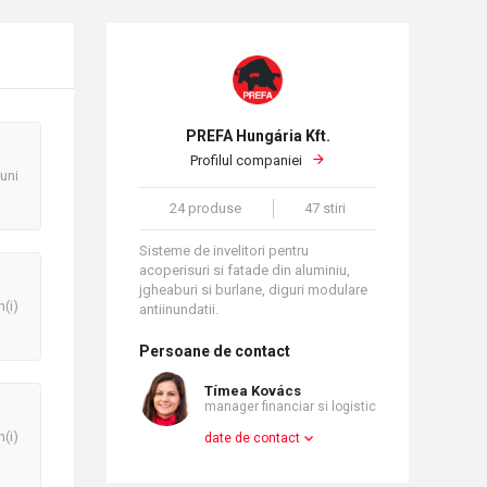
PREFA Hungária Kft.
Profilul companiei
luni
24 produse
47 stiri
Sisteme de invelitori pentru
acoperisuri si fatade din aluminiu,
jgheaburi si burlane, diguri modulare
n(i)
antiinundatii.
Persoane de contact
Tímea Kovács
manager financiar si logistic
n(i)
date de contact