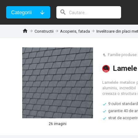
Categorii
Constructii
Acoperis, fatada
Invelitoare din placi me
Familie produse
Lamele
Lamelele metalice p
aluminiu, incredibi
creeaza o structura 
9 culori standard
garantie 40 de an
strat de acoperir
26 imagini