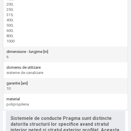
200;
250;
315;
400;
500;
600;
800;
1000
dimensiune - lungime [m]
6
domeniu de utilizare
sisteme de canalizare
garantie [ani]
10
material
polipropilena
Sistemele de conducte Pragma sunt distincte
datorita structurii lor specifice avand stratul
interior neted si stratul exterior profilat. Aceasta