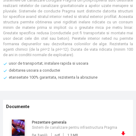
Sistemele de canalizare corugate Pragma din polipropilena sunt destinate
realizarii retelelor de canalizare gravitationale a apelor uzate menajere si
pluviale. Sistemele de conducte Pragma sunt distincte datorita structurii
lor specifice avand stratul interior neted si stratul exterior profilat. Aceasta
structura permite obtinerea unei rigiditati inelare ridicate cu un consum
minim de materie prima si implicit cu o greutate mica pe metru liniar.
Greutate specifica redusa (conductele pot fi transportate si montate mai
usor decat cele din otel sau beton). Peretele interior neted nu permite
formarea depunerilor sau dezvoltarea coloniilor de alge. Rezistenta la
agenti chimici (de la pH=2 la pH=12). Durata de viata ridicata (minim 100
de ani in conditii normale de exploatare).
usor de transportat; instalare rapida si usoara
debitarea usoara a conductei
etanseitate 100% garantata, rezistenta la abraziune
Documente
prezentare generala
Sistem de canalizare pentru infrastructura Pragma
De 3 an(i)
pdf
1.3 MB