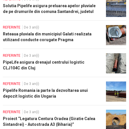
Solutia Pipelife asigura preluarea apelor pluviale
de pe drumurile din comuna Santandrei, judetul
Bihor
REFERINTE
De 3 an(i)
Reteaua pluviala din municipiul Galati realizata
utilizand conducte corugate Pragma
REFERINTE
De 3 an(i)
PipeLife asigura drenajul centrului logistic
CLJ104C din Cluj
REFERINTE
De 3 an(i)
Pipelife Romania ia parte la dezvoltarea unui
depozit logistic din Ungaria
REFERINTE
De 3 an(i)
Proiect “Legatura Centura Oradea (Giratie Calea
Sintandrei) - Autostrada A3 (Biharia)”