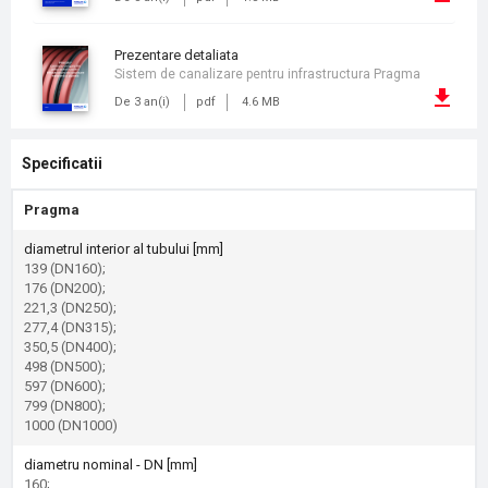
prezentare detaliata
Sistem de canalizare pentru infrastructura Pragma
De 3 an(i)
pdf
4.6 MB
Specificatii
Pragma
diametrul interior al tubului [mm]
139 (DN160);
176 (DN200);
221,3 (DN250);
277,4 (DN315);
350,5 (DN400);
498 (DN500);
597 (DN600);
799 (DN800);
1000 (DN1000)
diametru nominal - DN [mm]
160;