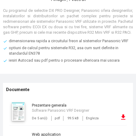
Cu programul de selectie DX PRO Designer, Panasonic ofera designerilor,
instalatorilor si distribuitorilor un pachet complex pentru proiecte si
redimensionari ale sistemelor Panasonic VRF utilizate in proiecte. Pachetul
software pentru ECOi EX cu doua si cu trei fire, sisteme VRF alimante cu
gas GHP, precum si cele mai recente dispozitive R32 Mini VRF si R32 PACi.
dimensionarea rapida a circuitului freon al sistemelor Panasonic VRF
optiuni de calcul pentru sistemele R32, asa cum sunt definite in
standardul EN378
iesiri Autocad sau pdf pentru o procesare ulterioara mai usoara
Documente
prezentare generala
Software Panasonic VRF Designer
De 5 an(i)
pdf
99.5 kB
Engleza
Web application