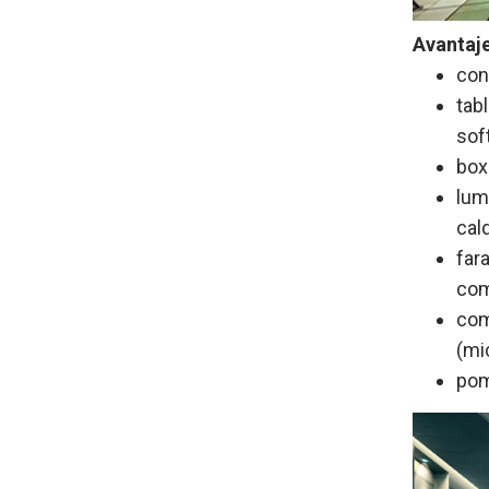
Avantaje
con
tab
sof
box
lum
cal
far
com
com
(m
pom