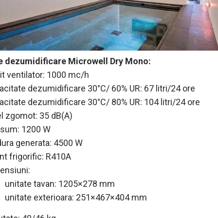
e dezumidificare Microwell Dry Mono:
it ventilator: 1000 mc/h
acitate dezumidificare 30°C/ 60% UR: 67 litri/24 ore
acitate dezumidificare 30°C/ 80% UR: 104 litri/24 ore
el zgomot: 35 dB(A)
sum: 1200 W
dura generata: 4500 W
nt frigorific: R410A
ensiuni:
unitate tavan: 1205×278 mm
unitate exterioara: 251×467×404 mm