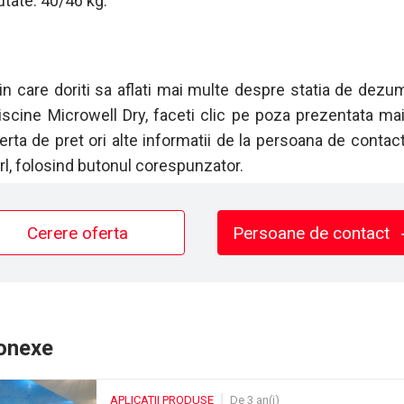
utate: 40/46 kg.
 in care doriti sa aflati mai multe despre statia de dezum
iscine Microwell Dry, faceti clic pe poza prezentata ma
erta de pret ori alte informatii de la persoana de contact
rl, folosind butonul corespunzator.
Cerere oferta
Persoane de contact
conexe
APLICATII PRODUSE
De 3 an(i)