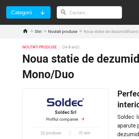
Categorii
Stiri
Noutati produse
Noua statie de dezumidificare
NOUTATI PRODUSE
De 8 an(i)
Noua statie de dezumid
Mono/Duo
Perfec
interi
Soldec Srl
Soldec l
Profilul companiei
aparute p
22 produse
72 stiri
dezumidi