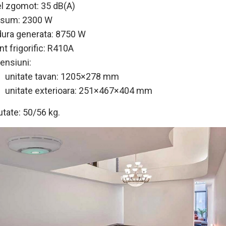
el zgomot: 35 dB(A)
sum: 2300 W
dura generata: 8750 W
nt frigorific: R410A
ensiuni:
unitate tavan: 1205×278 mm
unitate exterioara: 251×467×404 mm
utate: 50/56 kg.