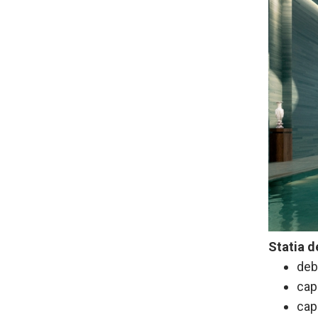
Statia d
deb
cap
cap