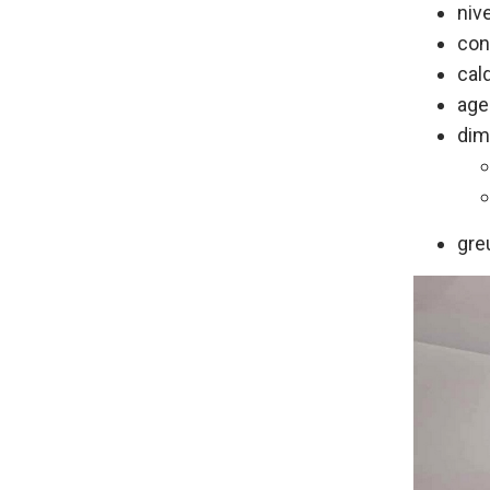
niv
con
cal
age
dim
gre