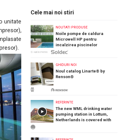
Cele mai noi stiri
o unitate
NOUTATI PRODUSE
mpresor),
Noile pompe de caldura
amplasate
Microwell HP pentru
incalzirea piscinelor
presor).
GHIDURI NOI
Noul catalog Linarte® by
Renson®
REFERINTE
The new WML drinking water
pumping station in Lottum,
Netherlands is covered with
PREFA Siding.X facade panels
REFERINTE