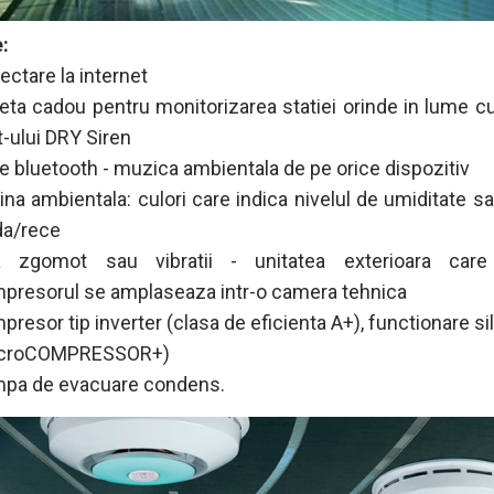
:
ectare la internet
leta cadou pentru monitorizarea statiei orinde in lume cu
t-ului DRY Siren
e bluetooth - muzica ambientala de pe orice dispozitiv
ina ambientala: culori care indica nivelul de umiditate s
da/rece
a zgomot sau vibratii - unitatea exterioara care
presorul se amplaseaza intr-o camera tehnica
presor tip inverter (clasa de eficienta A+), functionare si
icroCOMPRESSOR+)
pa de evacuare condens.