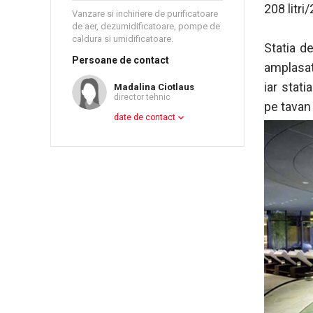
208 litri
Vanzare si inchiriere de purificatoare
de aer, dezumidificatoare, pompe de
caldura si umidificatoare.
Statia d
Persoane de contact
amplasat
iar stat
Madalina Ciotlaus
director tehnic
pe tavan
date de contact