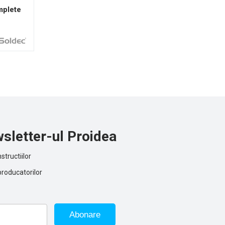
mplete
sletter-ul Proidea
structiilor
producatorilor
Abonare