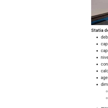
Statia d
deb
cap
cap
niv
con
cal
age
dim