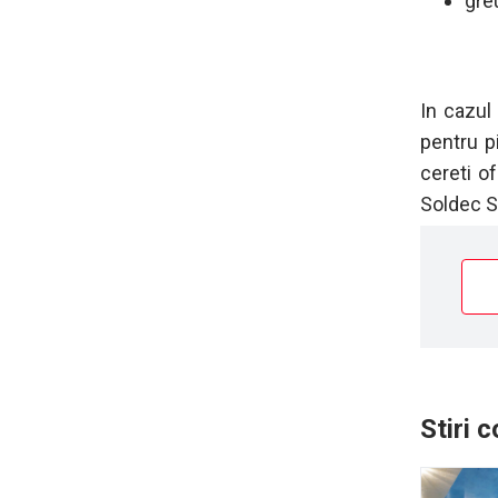
gre
In cazul
pentru p
cereti of
Soldec S
Stiri 