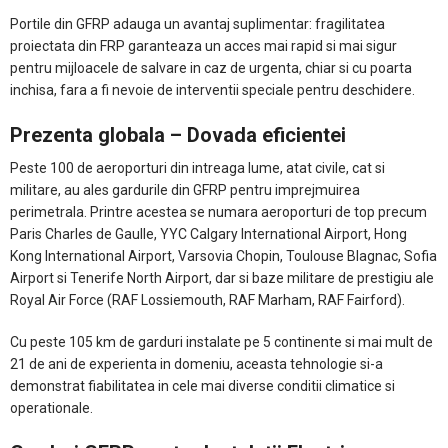
Portile din GFRP adauga un avantaj suplimentar: fragilitatea
proiectata din FRP garanteaza un acces mai rapid si mai sigur
pentru mijloacele de salvare in caz de urgenta, chiar si cu poarta
inchisa, fara a fi nevoie de interventii speciale pentru deschidere.
Prezenta globala – Dovada eficientei
Peste 100 de aeroporturi din intreaga lume, atat civile, cat si
militare, au ales gardurile din GFRP pentru imprejmuirea
perimetrala. Printre acestea se numara aeroporturi de top precum
Paris Charles de Gaulle, YYC Calgary International Airport, Hong
Kong International Airport, Varsovia Chopin, Toulouse Blagnac, Sofia
Airport si Tenerife North Airport, dar si baze militare de prestigiu ale
Royal Air Force (RAF Lossiemouth, RAF Marham, RAF Fairford).
Cu peste 105 km de garduri instalate pe 5 continente si mai mult de
21 de ani de experienta in domeniu, aceasta tehnologie si-a
demonstrat fiabilitatea in cele mai diverse conditii climatice si
operationale.