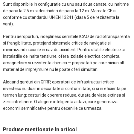
Sunt disponibile in configuratie cu unu sau doua canate, cu inaltime
de pana la 2,5 m si deschideri de pana la 12 m. Marcate CE si
conforme cu standardul UNIEN 13241 (clasa 5 de rezistenta la
vant).
Pentru aeroporturi, indeplinesc cerintele ICAO de radiotransparenta
si frangibilitate, protejand sistemele critice de navigatie si
minimizand riscurile in caz de accident. Pentru statiile electrice si
instalatiile de inalta tensiune, ofera izolatie electrica completa,
amagnetism si rezistenta chimica — proprietati pe care niciun alt
material de imprejmuire nu le poate oferi simultan.
Alegand garduri din GFRP, operatorii de infrastructuri critice
investesc nu doar in securitate si conformitate, ci si in eficienta pe
termen lung: costuri de operare reduse, durata de viata extinsa si
zero intretinere. O alegere inteligenta astazi, care genereaza
economii semnificative pentru deceniile ce urmeaza.
Produse mentionate in articol