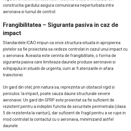
constructia gardului asigura comunicarea neperturbata intre
aeronava si turnul de control.
Frangibilitatea – Siguranta pasiva in caz de
impact
Standardele ICAO impun ca orice structura situata in apropierea
pistelor sa fie proiectata sa cedeze controlat in cazul unui impact cu
o aeronava. Aceasta este cerinta de frangibilitate, o forma de
siguranta pasiva care limiteaza daunele produse aeronavei si
echipajului in situatii de urgenta, cum ar fi aterizarile in afara
traiectoriei.
Un gard din otel, prin natura sa, reprezinta un obstacol rigid si
periculos: la impact, poate cauza daune structurale severe
aeronavei. Un gard din GFRP este proiectat sa fie suficient de
rezistent pentru a indeplini functia de securitate perimetrala (clasa
5 de rezistenta la vanturi), dar suficient de fragil pentru a se rupe in
mod controlat la contactul cu o aeronava, minimizand astfel
daunele.