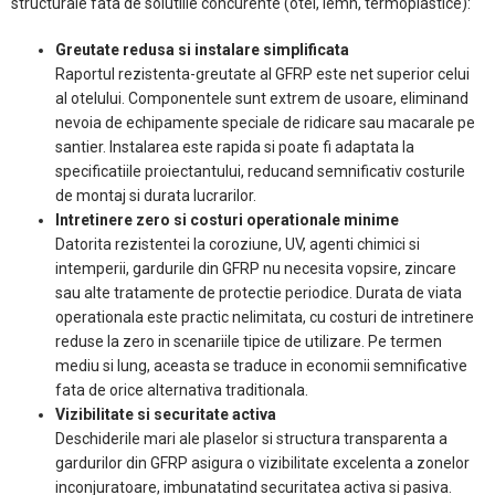
structurale fata de solutiile concurente (otel, lemn, termoplastice):
Greutate redusa si instalare simplificata
Raportul rezistenta-greutate al GFRP este net superior celui
al otelului. Componentele sunt extrem de usoare, eliminand
nevoia de echipamente speciale de ridicare sau macarale pe
santier. Instalarea este rapida si poate fi adaptata la
specificatiile proiectantului, reducand semnificativ costurile
de montaj si durata lucrarilor.
Intretinere zero si costuri operationale minime
Datorita rezistentei la coroziune, UV, agenti chimici si
intemperii, gardurile din GFRP nu necesita vopsire, zincare
sau alte tratamente de protectie periodice. Durata de viata
operationala este practic nelimitata, cu costuri de intretinere
reduse la zero in scenariile tipice de utilizare. Pe termen
mediu si lung, aceasta se traduce in economii semnificative
fata de orice alternativa traditionala.
Vizibilitate si securitate activa
Deschiderile mari ale plaselor si structura transparenta a
gardurilor din GFRP asigura o vizibilitate excelenta a zonelor
inconjuratoare, imbunatatind securitatea activa si pasiva.