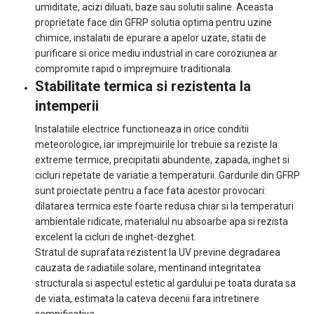
umiditate, acizi diluati, baze sau solutii saline. Aceasta
proprietate face din GFRP solutia optima pentru uzine
chimice, instalatii de epurare a apelor uzate, statii de
purificare si orice mediu industrial in care coroziunea ar
compromite rapid o imprejmuire traditionala.
Stabilitate termica si rezistenta la
intemperii
Instalatiile electrice functioneaza in orice conditii
meteorologice, iar imprejmuirile lor trebuie sa reziste la
extreme termice, precipitatii abundente, zapada, inghet si
cicluri repetate de variatie a temperaturii. Gardurile din GFRP
sunt proiectate pentru a face fata acestor provocari:
dilatarea termica este foarte redusa chiar si la temperaturi
ambientale ridicate, materialul nu absoarbe apa si rezista
excelent la cicluri de inghet-dezghet.
Stratul de suprafata rezistent la UV previne degradarea
cauzata de radiatiile solare, mentinand integritatea
structurala si aspectul estetic al gardului pe toata durata sa
de viata, estimata la cateva decenii fara intretinere
semnificativa.