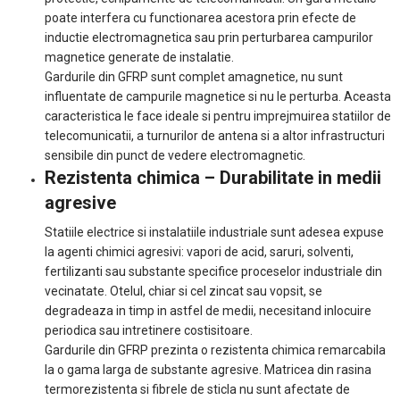
poate interfera cu functionarea acestora prin efecte de
inductie electromagnetica sau prin perturbarea campurilor
magnetice generate de instalatie.
Gardurile din GFRP sunt complet amagnetice, nu sunt
influentate de campurile magnetice si nu le perturba. Aceasta
caracteristica le face ideale si pentru imprejmuirea statiilor de
telecomunicatii, a turnurilor de antena si a altor infrastructuri
sensibile din punct de vedere electromagnetic.
Rezistenta chimica – Durabilitate in medii
agresive
Statiile electrice si instalatiile industriale sunt adesea expuse
la agenti chimici agresivi: vapori de acid, saruri, solventi,
fertilizanti sau substante specifice proceselor industriale din
vecinatate. Otelul, chiar si cel zincat sau vopsit, se
degradeaza in timp in astfel de medii, necesitand inlocuire
periodica sau intretinere costisitoare.
Gardurile din GFRP prezinta o rezistenta chimica remarcabila
la o gama larga de substante agresive. Matricea din rasina
termorezistenta si fibrele de sticla nu sunt afectate de