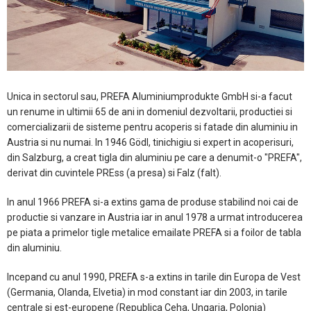
Unica in sectorul sau, PREFA Aluminiumprodukte GmbH si-a facut
un renume in ultimii 65 de ani in domeniul dezvoltarii, productiei si
comercializarii de sisteme pentru acoperis si fatade din aluminiu in
Austria si nu numai. In 1946 Gödl, tinichigiu si expert in acoperisuri,
din Salzburg, a creat tigla din aluminiu pe care a denumit-o "PREFA",
derivat din cuvintele PREss (a presa) si Falz (falt).
In anul 1966 PREFA si-a extins gama de produse stabilind noi cai de
productie si vanzare in Austria iar in anul 1978 a urmat introducerea
pe piata a primelor tigle metalice emailate PREFA si a foilor de tabla
din aluminiu.
Incepand cu anul 1990, PREFA s-a extins in tarile din Europa de Vest
(Germania, Olanda, Elvetia) in mod constant iar din 2003, in tarile
centrale si est-europene (Republica Ceha, Ungaria, Polonia)