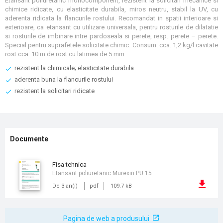
Etansant poliuretanic monocomponent, rezistent la solicitari mecanice si
chimice ridicate, cu elasticitate durabila, miros neutru, stabil la UV, cu
aderenta ridicata la flancurile rostului. Recomandat in spatii interioare si
exterioare, ca etansant cu utilizare universala, pentru rosturile de dilatatie
si rosturile de imbinare intre pardoseala si perete, resp. perete – perete.
Special pentru suprafetele solicitate chimic. Consum: cca. 1,2 kg/l cavitate
rost cca. 10 m de rost cu latimea de 5 mm.
rezistent la chimicale; elasticitate durabila
aderenta buna la flancurile rostului
rezistent la solicitari ridicate
Documente
fisa tehnica
Etansant poliuretanic Murexin PU 15
De 3 an(i)
pdf
109.7 kB
Pagina de web a produsului