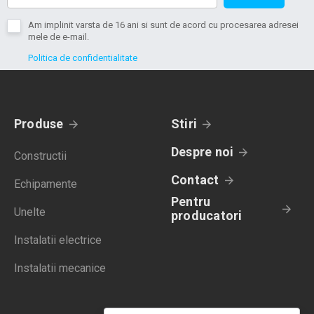
Am implinit varsta de 16 ani si sunt de acord cu procesarea adresei
mele de e-mail.
Politica de confidentialitate
Produse
Stiri
Despre noi
Constructii
Contact
Echipamente
Pentru
Unelte
producatori
Instalatii electrice
Instalatii mecanice