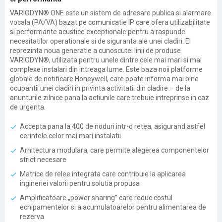
VARIODYN® ONE este un sistem de adresare publica si alarmare
vocala (PA/VA) bazat pe comunicatie IP care ofera utilizabilitate
si performante acustice exceptionale pentru a raspunde
necesitatilor operationale si de siguranta ale unei cladiri. El
reprezinta noua generatie a cunoscutei linii de produse
VARIODYN®, utilizata pentru unele dintre cele mai mari si mai
complexe instalari din intreaga lume. Este baza noii platforme
globale de notificare Honeywell, care poate informa mai bine
ocupantii unei cladiri in privinta activitatii din cladire – de la
anunturile zilnice pana la actiunile care trebuie intreprinse in caz
de urgenta.
Accepta pana la 400 de noduri intr-o retea, asigurand astfel
cerintele celor mai mari instalatii
Arhitectura modulara, care permite alegerea componentelor
strict necesare
Matrice de relee integrata care contribuie la aplicarea
ingineriei valorii pentru solutia propusa
Amplificatoare „power sharing” care reduc costul
echipamentelor si a acumulatoarelor pentru alimentarea de
rezerva