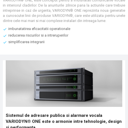
VARIODYN® ONE, este conceput pentru a imbunatati comunicarile vocale
in interiorul cladirilor. De la anunturile zilnice pana la actiunile care trebuie
intreprinse in caz de urgenta, VARIODYN® ONE reprezinta noua generatie
a cunoscutei linii de produse VARIODYN®, care este utilizata pentru unele
dintre cele mai mari si mai complexe instalari din intreaga lume.
imbunatatirea eficacitatii operationale
reducerea riscurilor si a intreruperilor
simplificarea integrarii
Sistemul de adresare publica si alarmare vocala
VARIODYN® ONE este o armonie intre tehnologie, design
si performanta