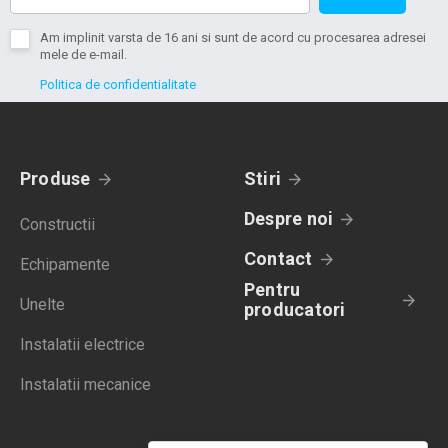
Am implinit varsta de 16 ani si sunt de acord cu procesarea adresei
mele de e-mail.
Politica de confidentialitate
Produse
Stiri
Despre noi
Constructii
Contact
Echipamente
Pentru
Unelte
producatori
Instalatii electrice
Instalatii mecanice