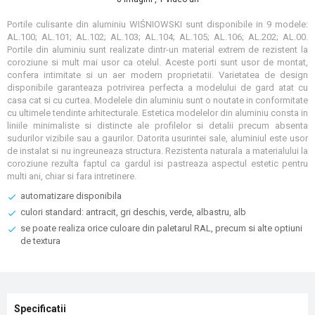
Portile culisante din aluminiu WIŚNIOWSKI sunt disponibile in 9 modele:
AL.100; AL.101; AL.102; AL.103; AL.104; AL.105; AL.106; AL.202; AL.00.
Portile din aluminiu sunt realizate dintr-un material extrem de rezistent la
coroziune si mult mai usor ca otelul. Aceste porti sunt usor de montat,
confera intimitate si un aer modern proprietatii. Varietatea de design
disponibile garanteaza potrivirea perfecta a modelului de gard atat cu
casa cat si cu curtea. Modelele din aluminiu sunt o noutate in conformitate
cu ultimele tendinte arhitecturale. Estetica modelelor din aluminiu consta in
liniile minimaliste si distincte ale profilelor si detalii precum absenta
sudurilor vizibile sau a gaurilor. Datorita usurintei sale, aluminiul este usor
de instalat si nu ingreuneaza structura. Rezistenta naturala a materialului la
coroziune rezulta faptul ca gardul isi pastreaza aspectul estetic pentru
multi ani, chiar si fara intretinere.
automatizare disponibila
culori standard: antracit, gri deschis, verde, albastru, alb
se poate realiza orice culoare din paletarul RAL, precum si alte optiuni
de textura
Specificatii