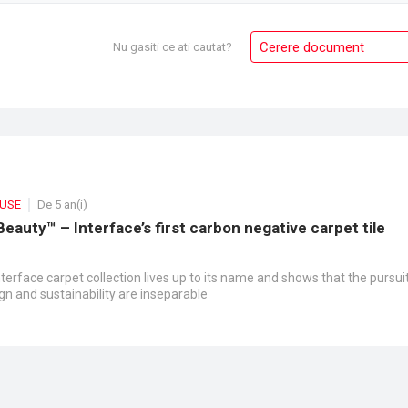
Cerere document
Nu gasiti ce ati cautat?
DUSE
De 5 an(i)
auty™ – Interface’s first carbon negative carpet tile
erface carpet collection lives up to its name and shows that the pursui
gn and sustainability are inseparable