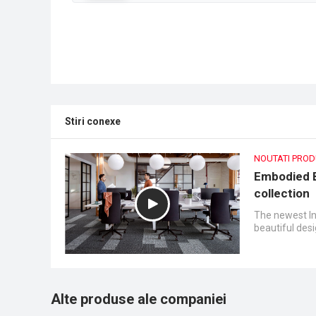
Stiri conexe
NOUTATI PRO
Embodied Be
collection
The newest Int
beautiful desi
Alte produse ale companiei