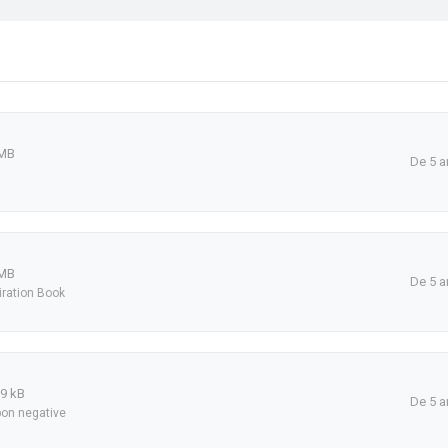
 MB
De 5 a
 MB
De 5 a
iration Book
9 kB
De 5 a
on negative