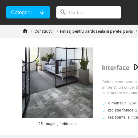
Categorii
Constructii
Finisaj pentru pardoseala si perete, pavaj
D
Colectie conceputa 
in trei stiluri unic
sunt neutre din punc
dimensiuni: 25×
izolatie fonica: 
rezistenta la inc
25 imagini , 1 video-uri