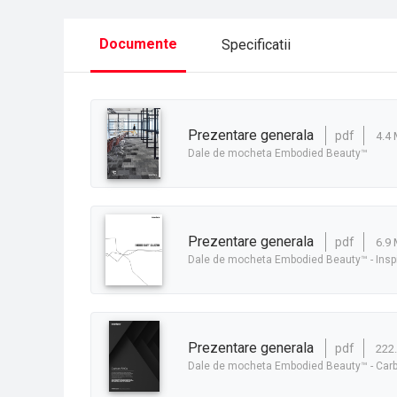
Documente
Specificatii
prezentare generala
pdf
4.4
Dale de mocheta Embodied Beauty™
prezentare generala
pdf
6.9
Dale de mocheta Embodied Beauty™ - Insp
prezentare generala
pdf
222.
Dale de mocheta Embodied Beauty™ - Carb