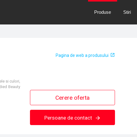
Produse
Stiri
Pagina de web a produsului
e si culori,
odied Beauty
Cerere oferta
Persoane de contact