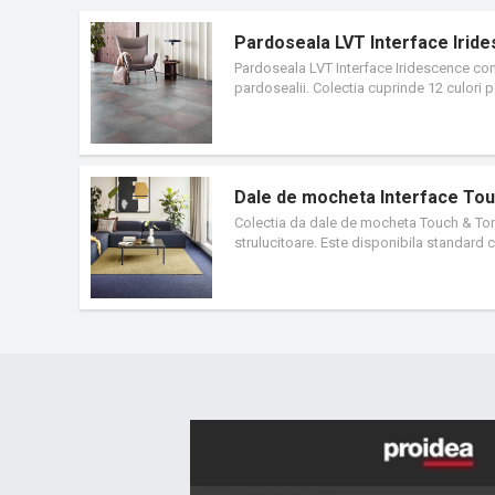
Pardoseala LVT Interface Irid
Pardoseala LVT Interface Iridescence combi
pardosealii. Colectia cuprinde 12 culori p
punct de vedere al carbonului pe tot parcu
39%.
Dale de mocheta Interface Tou
Colectia da dale de mocheta Touch & Tones 
strulucitoare. Este disponibila standard 
carbonului, acest material ajuta la reduce