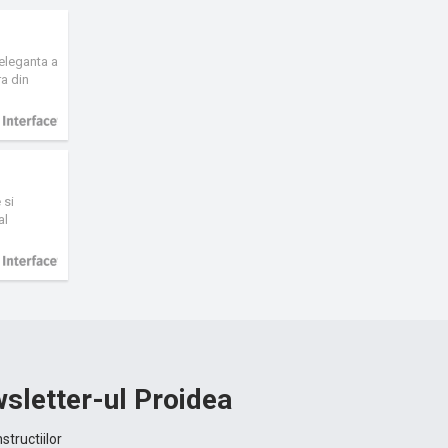
 eleganta a
ra din
 reciclat
 si
al
sletter-ul Proidea
structiilor