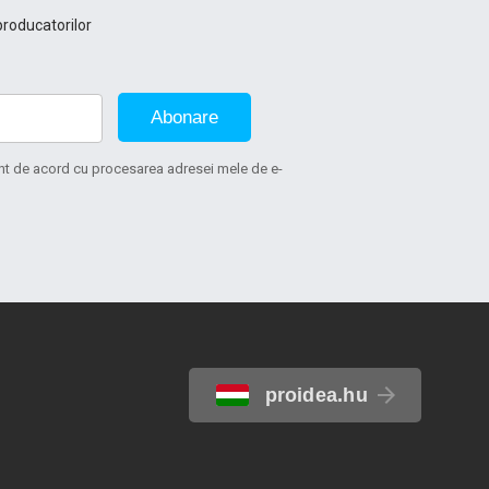
producatorilor
Abonare
sunt de acord cu procesarea adresei mele de e-
proidea.hu