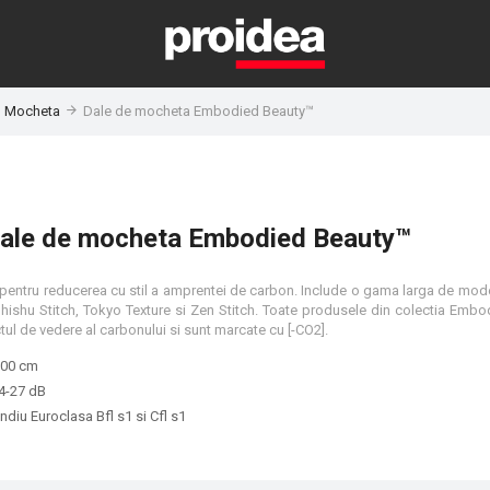
Mocheta
Dale de mocheta Embodied Beauty™
ale de mocheta Embodied Beauty™
pentru reducerea cu stil a amprentei de carbon. Include o gama larga de model
e: Shishu Stitch, Tokyo Texture si Zen Stitch. Toate produsele din colectia Emb
tul de vedere al carbonului si sunt marcate cu [-CO2].
100 cm
24-27 dB
endiu Euroclasa Bfl s1 si Cfl s1