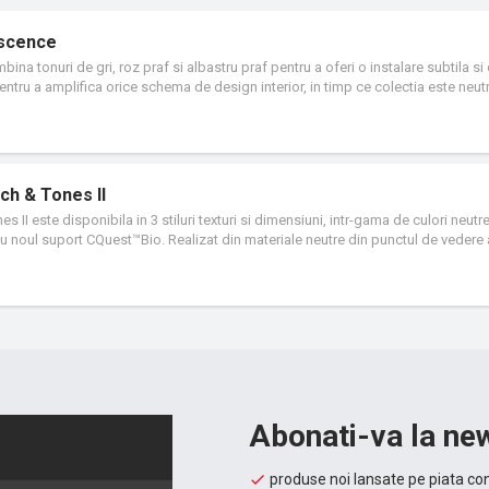
escence
na tonuri de gri, roz praf si albastru praf pentru a oferi o instalare subtila si
entru a amplifica orice schema de design interior, in timp ce colectia este neut
rsul ciclului sau de viata prin programul Carbon Neutral Floors™. Continut total
ch & Tones II
II este disponibila in 3 stiluri texturi si dimensiuni, intr-gama de culori neutre
cu noul suport CQuest™Bio. Realizat din materiale neutre din punctul de vedere 
rea nivelului amprentei de carbon al spatiului.
Abonati-va la new
produse noi lansate pe piata con