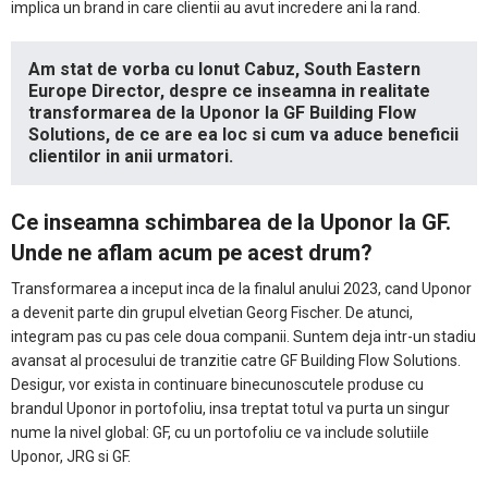
implica un brand in care clientii au avut incredere ani la rand.
Am stat de vorba cu Ionut Cabuz, South Eastern
Europe Director, despre ce inseamna in realitate
transformarea de la Uponor la GF Building Flow
Solutions, de ce are ea loc si cum va aduce beneficii
clientilor in anii urmatori.
Ce inseamna schimbarea de la Uponor la GF.
Unde ne aflam acum pe acest drum?
Transformarea a inceput inca de la finalul anului 2023, cand Uponor
a devenit parte din grupul elvetian Georg Fischer. De atunci,
integram pas cu pas cele doua companii. Suntem deja intr-un stadiu
avansat al procesului de tranzitie catre GF Building Flow Solutions.
Desigur, vor exista in continuare binecunoscutele produse cu
brandul Uponor in portofoliu, insa treptat totul va purta un singur
nume la nivel global: GF, cu un portofoliu ce va include solutiile
Uponor, JRG si GF.