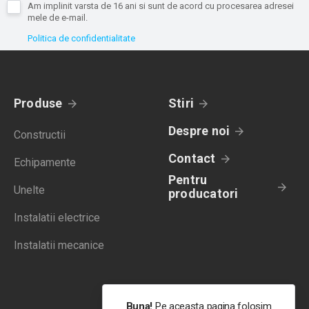
Am implinit varsta de 16 ani si sunt de acord cu procesarea adresei
mele de e-mail.
Politica de confidentialitate
Produse
Stiri
Despre noi
Constructii
Contact
Echipamente
Pentru
Unelte
producatori
Instalatii electrice
Instalatii mecanice
Buna!
Pe aceasta pagina folosim