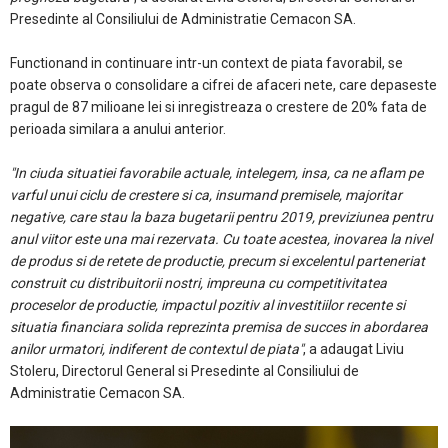
Presedinte al Consiliului de Administratie Cemacon SA.
Functionand in continuare intr-un context de piata favorabil, se
poate observa o consolidare a cifrei de afaceri nete, care depaseste
pragul de 87 milioane lei si inregistreaza o crestere de 20% fata de
perioada similara a anului anterior.
"In ciuda situatiei favorabile actuale, intelegem, insa, ca ne aflam pe
varful unui ciclu de crestere si ca, insumand premisele, majoritar
negative, care stau la baza bugetarii pentru 2019, previziunea pentru
anul viitor este una mai rezervata. Cu toate acestea, inovarea la nivel
de produs si de retete de productie, precum si excelentul parteneriat
construit cu distribuitorii nostri, impreuna cu competitivitatea
proceselor de productie, impactul pozitiv al investitiilor recente si
situatia financiara solida reprezinta premisa de succes in abordarea
anilor urmatori, indiferent de contextul de piata"
, a adaugat Liviu
Stoleru, Directorul General si Presedinte al Consiliului de
Administratie Cemacon SA.