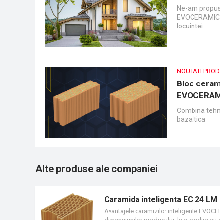
Ne-am propus 
EVOCERAMIC VB
locuintei
NOUTATI PRO
Bloc ceram
EVOCERAM
Combina tehnol
bazaltica
Alte produse ale companiei
Caramida inteligenta EC 24 LM
Avantajele caramizilor inteligente EVOCE
dimensiunilor produsului: la o cladire cu 