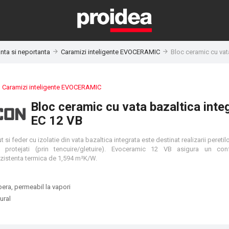
anta si neportanta
Caramizi inteligente EVOCERAMIC
Bloc ceramic cu vat
:
Caramizi inteligente EVOCERAMIC
Bloc ceramic cu vata bazaltica inte
EC 12 VB
 si feder cu izolatie din vata bazaltica integrata este destinat realizarii peretil
nti protejati (prin tencuire/gletuire). Evoceramic 12 VB asigura un con
rezistenta termica de 1,594 m²K/W.
pera, permeabil la vapori
ural