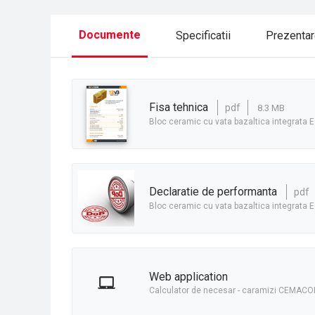
Documente
Specificatii
Prezenta
fisa tehnica
pdf
8.3 MB
Bloc ceramic cu vata bazaltica integrata 
declaratie de performanta
pdf
Bloc ceramic cu vata bazaltica integrata 
Web application
Calculator de necesar - caramizi CEMACO