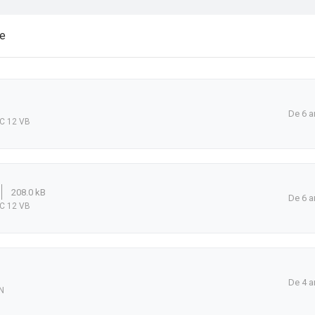
re
De 6 a
EC 12 VB
208.0 kB
De 6 a
EC 12 VB
De 4 a
N