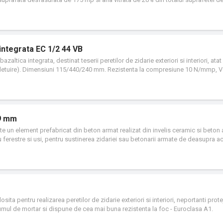
/zi); consum redus de mortar: la o cladire cu suprafata desfasurata de 175 mp s
idarie, economie de 55 saci de mortar (1.350 litri); rezistenta la compresiune de
 utilizata in toate zonele seismice datorita durabilitatii si rezistentei la vibrat
mai buna aliniere a caramizilor si la planeitatea zidului.
integrata EC 1/2 44 VB
zaltica integrata, destinat teserii peretilor de zidarie exteriori si interiori, atat
re/gletuire). Dimensiuni 115/440/240 mm. Rezistenta la compresiune 10 N/mmp, 
9 mm
n element prefabricat din beton armat realizat din invelis ceramic si beton 
 ferestre si usi, pentru sustinerea zidariei sau betonarii armate de deasupra ac
onta 1, 2 sau 3 buiandrugi in paralel. Buiandrugii EVOCERAMIC avand sectiunea
pot adapta la orice tip de zidarie: caramida cu goluri verticale, caramida plina
ita pentru realizarea peretilor de zidarie exteriori si interiori, neportanti protej
umul de mortar si dispune de cea mai buna rezistenta la foc - Euroclasa A1.