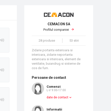
CEMACON SA
Profilul companiei
n(i)
28 produse
53 stiri
Zidarie portanta exterioara si
interioara, zidarie neportanta
exterioara si interioara, element de
ventilatie, buiandrug si sisteme de
cos de fum.
n(i)
Persoane de contact
Comenzi
L-V 9:00-17:00
date de contact
n(i)
Informatii