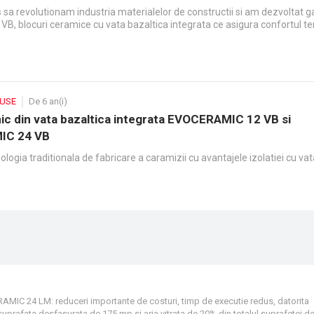
sa revolutionam industria materialelor de constructii si am dezvoltat 
, blocuri ceramice cu vata bazaltica integrata ce asigura confortul te
DUSE
De 6 an(i)
ic din vata bazaltica integrata EVOCERAMIC 12 VB si
IC 24 VB
ogia traditionala de fabricare a caramizii cu avantajele izolatiei cu vat
RAMIC 24 LM: reduceri importante de costuri, timp de executie redus, datorita
suprafata desfasurata de 175 mp si aria vitrata de 20% din totalul suprafetei de