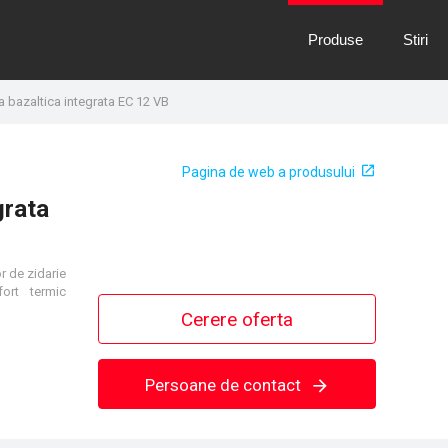
Produse
Stiri
a bazaltica integrata EC 12 VB
Pagina de web a produsului
grata
or de
zidarie
fort termic
Cerere oferta
Persoane de contact