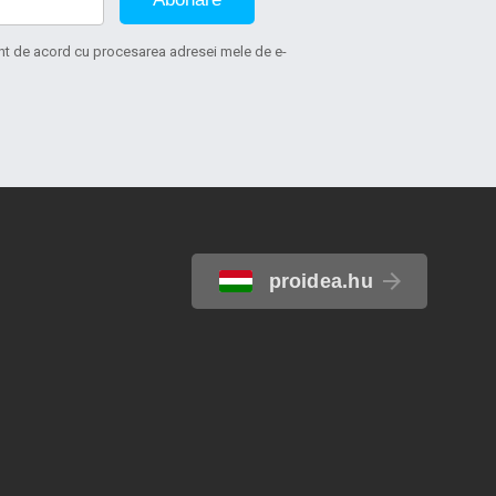
sunt de acord cu procesarea adresei mele de e-
proidea.hu