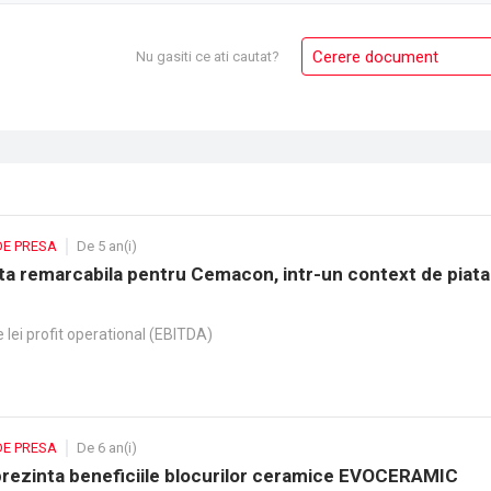
Cerere document
Nu gasiti ce ati cautat?
DE PRESA
De 5 an(i)
a remarcabila pentru Cemacon, intr-un context de piata
 lei profit operational (EBITDA)
DE PRESA
De 6 an(i)
ezinta beneficiile blocurilor ceramice EVOCERAMIC