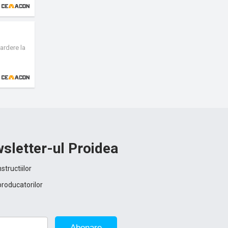
ardere la
sletter-ul Proidea
structiilor
producatorilor
Abonare