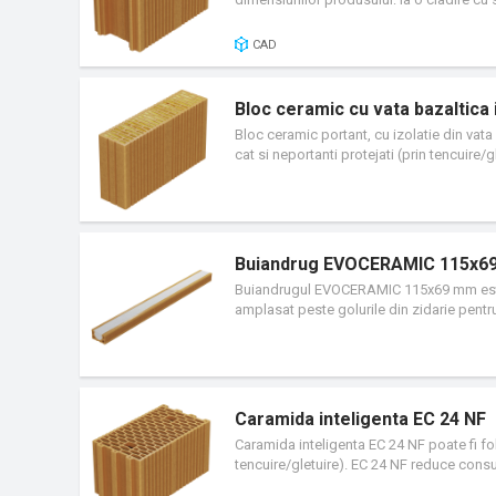
munca mai putina cu 36 ore (4,5 zile, 8 h
vitrata de 20% din totalul suprafetei de z
CAD
N/mmp, 24 LM fiind o caramida care poate fi
elemente de ghidaj care contribuie la cea 
Bloc ceramic cu vata bazaltica 
Bloc ceramic portant, cu izolatie din vata ba
cat si neportanti protejati (prin tencui
goluri <50%.
Buiandrug EVOCERAMIC 115x6
Buiandrugul EVOCERAMIC 115x69 mm este u
amplasat peste golurile din zidarie pentru
functie de grosimea zidariilor, se pot m
mm si lungimea de la 1 la maxim 3 ml, se 
Caramida inteligenta EC 24 NF
Caramida inteligenta EC 24 NF poate fi folos
tencuire/gletuire). EC 24 NF reduce cons