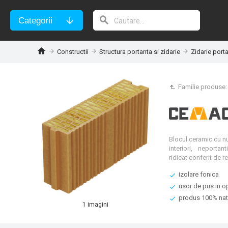
Categorii
Constructii
Structura portanta si zidarie
Zidarie port
Familie produse
Blocul ceramic cu nut
interiori, neporta
ridicat conferit de 
izolare fonica
usor de pus in o
produs 100% nat
1 imagini