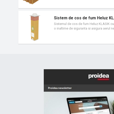
Sistem de cos de fum Heluz K
Sistemul de cos de fum Heluz KLASIK cu 
o inaltime de siguranta si asigura aerul n