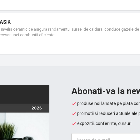
LASIK
invelis ceramic ce asigura randamentul sursei de caldura, conduce gazele de 
ecesar unei combustii eficiente.
Abonati-va la new
produse noi lansate pe piata con
promotii si reduceri actuale ale 
expozitii, conferinte, cursuri