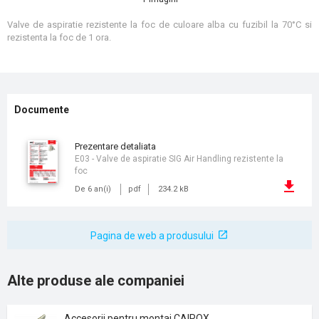
Valve de aspiratie rezistente la foc de culoare alba cu fuzibil la 70°C si
rezistenta la foc de 1 ora.
Documente
prezentare detaliata
E03 - Valve de aspiratie SIG Air Handling rezistente la
foc
De 6 an(i)
pdf
234.2 kB
Pagina de web a produsului
Alte produse ale companiei
Accesorii pentru montaj CAIROX