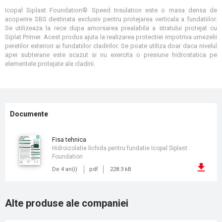
Icopal Siplast Foundation® Speed Insulation este o masa densa de
acoperire SBS destinata exclusiv pentru protejarea verticala a fundatiilor.
Se utilizeaza la rece dupa amorsarea prealabila a stratului protejat cu
Siplat Primer. Acest produs ajuta la realizarea protectiei impotriva umezelii
peretilor exteriori ai fundatiilor cladirilor. Se poate utiliza doar daca nivelul
apei subterane este scazut si nu exercita o presiune hidrostatica pe
elementele protejate ale cladirii.
Documente
fisa tehnica
Hidroizolatie lichida pentru fundatie Icopal Siplast
Foundation
De 4 an(i)
pdf
228.3 kB
Alte produse ale companiei