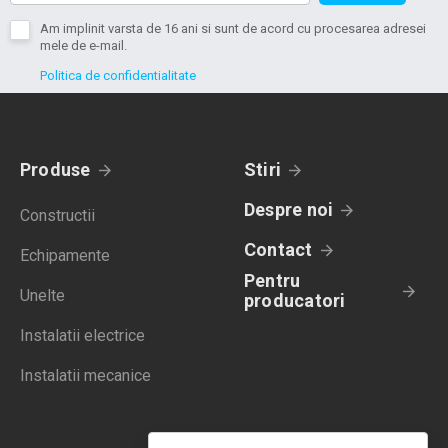
Am implinit varsta de 16 ani si sunt de acord cu procesarea adresei
mele de e-mail.
Politica de confidentialitate
Produse
Stiri
Despre noi
Constructii
Contact
Echipamente
Pentru
Unelte
producatori
Instalatii electrice
Instalatii mecanice