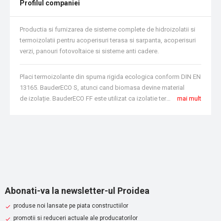
Profilul companiei
Productia si furnizarea de sisteme complete de hidroizolatii si
termoizolatii pentru acoperisuri terasa si sarpanta, acoperisuri
verzi, panouri fotovoltaice si sisteme anti cadere.
Placi termoizolante din spuma rigida ecologica conform DIN
EN
13165. BauderECO S, atunci cand biomasa devine material
de izolație. BauderECO FF este utilizat ca izolatie termica cu o conductivitate termica deosebit de scazuta si cu o exploatare durabila a materiilor prime din biomasa si a continutului de materiale reciclate, utilizat la acoperisurile terasa circulabile si necirculabile. Rezistenta la uzura pe terase, de exemplu, 24 kPa la o compresie de 2% din grosime. BauderECO FF nu contine agenti de expandare halogenati si HBCD. Depozitati si transportati izolatia termica protejata de umiditate, flacari deschise si lumina directa a soarelui.
mai mult
Abonati-va la newsletter-ul Proidea
produse noi lansate pe piata constructiilor
promotii si reduceri actuale ale producatorilor