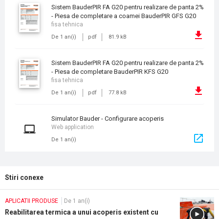
Sistem BauderPIR FA G20 pentru realizare de panta 2%
- Piesa de completare a coamei BauderPIR GFS G20
fisa tehnica
De 1 an(i)
pdf
81.9 kB
Sistem BauderPIR FA G20 pentru realizare de panta 2%
- Piesa de completare BauderPIR KFS G20
fisa tehnica
De 1 an(i)
pdf
77.8 kB
Simulator Bauder - Configurare acoperis
Web application
De 1 an(i)
Stiri conexe
APLICATII PRODUSE
De 1 an(i)
Reabilitarea termica a unui acoperis existent cu