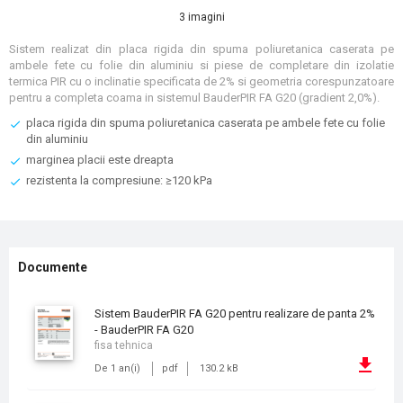
3 imagini
Sistem realizat din placa rigida din spuma poliuretanica caserata pe
ambele fete cu folie din aluminiu si piese de completare din izolatie
termica PIR cu o inclinatie specificata de 2% si geometria corespunzatoare
pentru a completa coama in sistemul BauderPIR FA G20 (gradient 2,0%).
placa rigida din spuma poliuretanica caserata pe ambele fete cu folie
din aluminiu
marginea placii este dreapta
rezistenta la compresiune: ≥120 kPa
Documente
Sistem BauderPIR FA G20 pentru realizare de panta 2%
- BauderPIR FA G20
fisa tehnica
De 1 an(i)
pdf
130.2 kB