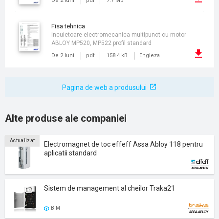
De 2 luni
pdf
7.7 MB
fisa tehnica
Incuietoare electromecanica multipunct cu motor
ABLOY MP520, MP522 profil standard
De 2 luni
pdf
158.4 kB
Engleza
Pagina de web a produsului
Alte produse ale companiei
Actualizat
Electromagnet de toc effeff Assa Abloy 118 pentru
aplicatii standard
Sistem de management al cheilor Traka21
BIM