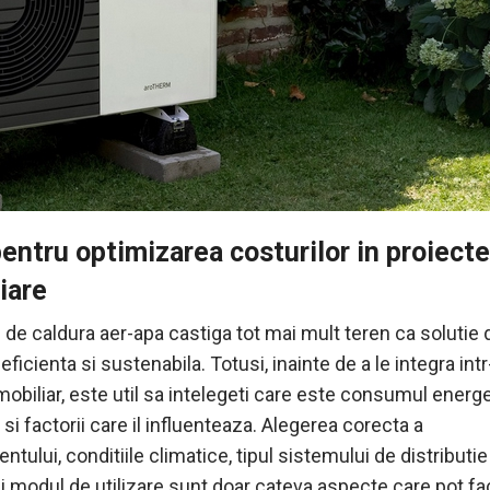
entru optimizarea costurilor in proiecte
iare
de caldura aer-apa castiga tot mai mult teren ca solutie 
 eficienta si sustenabila. Totusi, inainte de a le integra int
mobiliar, este util sa intelegeti care este consumul energe
si factorii care il influenteaza. Alegerea corecta a
tului, conditiile climatice, tipul sistemului de distributie
si modul de utilizare sunt doar cateva aspecte care pot f