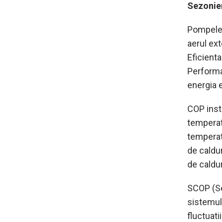
Sezonie
Pompele 
aerul ext
Eficient
Performan
energia 
COP inst
temperatu
temperat
de caldu
de caldu
SCOP (Se
sistemulu
fluctuat