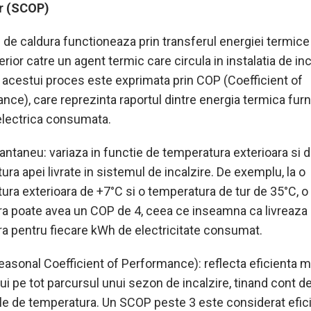
r (SCOP)
de caldura functioneaza prin transferul energiei termice
erior catre un agent termic care circula in instalatia de inc
a acestui proces este exprimata prin COP (Coefficient of
ce), care reprezinta raportul dintre energia termica furn
electrica consumata.
antaneu: variaza in functie de temperatura exterioara si 
ra apei livrate in sistemul de incalzire. De exemplu, la o
ura exterioara de +7°C si o temperatura de tur de 35°C, 
ra poate avea un COP de 4, ceea ce inseamna ca livreaza
ra pentru fiecare kWh de electricitate consumat.
asonal Coefficient of Performance): reflecta eficienta m
i pe tot parcursul unui sezon de incalzire, tinand cont d
iile de temperatura. Un SCOP peste 3 este considerat efic