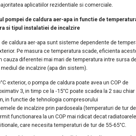
joritatea aplicatiilor rezidentiale si comerciale.
 pompei de caldura aer-apa in functie de temperatur
a si tipul instalatiei de incalzire
de caldura aer-apa sunt sisteme dependente de temper
exterior. Pe masura ce temperatura scade, eficienta acest
n cauza diferentei mai mari de temperatura intre sursa d
i mediul de incalzire (apa din sistem).
0°C exterior, o pompa de caldura poate avea un COP de
oximativ 3, in timp ce la -15°C poate scadea la 2 sau chiar
in, in functie de tehnologia compresorului
temele de incalzire prin pardoseala (temperaturi de tur d
ermit functionarea la un COP mai ridicat decat radiatoarel
ditionale, care necesita temperaturi de tur de 55-65°C.