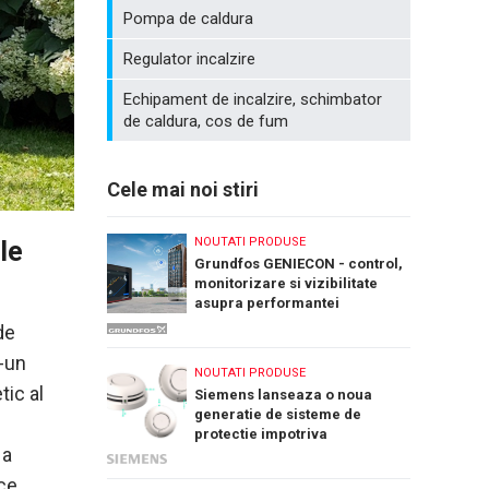
Pompa de caldura
Regulator incalzire
Echipament de incalzire, schimbator
de caldura, cos de fum
Cele mai noi stiri
NOUTATI PRODUSE
le
Grundfos GENIECON - control,
monitorizare si vizibilitate
asupra performantei
sistemelor de pompare a apei
de
r-un
NOUTATI PRODUSE
tic al
Siemens lanseaza o noua
generatie de sisteme de
protectie impotriva
 a
incendiilor: Cerberus Nova
ace