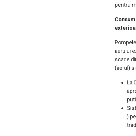
pentru ma
Consumul
exterioar
Pompele 
aerului 
scade di
(aerul) s
La 
apr
put
Sis
) p
tra