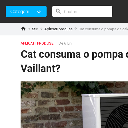
Categorii
Stiri
Aplicatii produse
Cat consuma o pompa de caldu
APLICATII PRODUSE
De 6 luni
Cat consuma o pompa de
Vaillant?