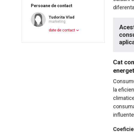
Persoane de contact
diferenta
Tudorita Vlad
marketing
Acest
date de contact
consu
aplic
Cat con
energet
Consumul
la eficie
climatice
consuma 
influent
Coeficie