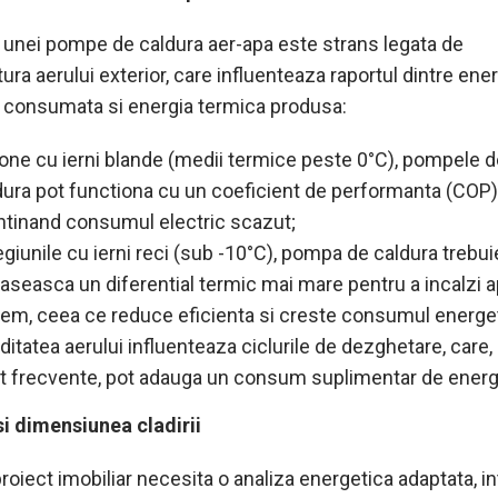
a unei pompe de caldura aer-apa este strans legata de
ra aerului exterior, care influenteaza raportul dintre ene
a consumata si energia termica produsa:
zone cu ierni blande (medii termice peste 0°C), pompele 
dura pot functiona cu un coeficient de performanta (COP) 
tinand consumul electric scazut;
regiunile cu ierni reci (sub -10°C), pompa de caldura trebui
aseasca un diferential termic mai mare pentru a incalzi a
tem, ceea ce reduce eficienta si creste consumul energet
ditatea aerului influenteaza ciclurile de dezghetare, care,
t frecvente, pot adauga un consum suplimentar de energ
 si dimensiunea cladirii
roiect imobiliar necesita o analiza energetica adaptata, i