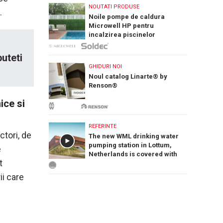
NOUTATI PRODUSE
.
Noile pompe de caldura
Microwell HP pentru
incalzirea piscinelor
uteti
GHIDURI NOI
Noul catalog Linarte® by
Renson®
ice si
REFERINTE
tori, de
The new WML drinking water
pumping station in Lottum,
e
Netherlands is covered with
t
PREFA Siding.X facade panels
i care