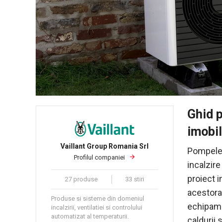
Ghid p
imobil
Vaillant Group Romania Srl
Pompele 
Profilul companiei
incalzire
proiect i
27 produse
33 stiri
acestora 
Produse si sisteme din domeniul
echipamen
incalzirii, ventilatiei si controlului
automatizat al temperaturii.
caldurii 