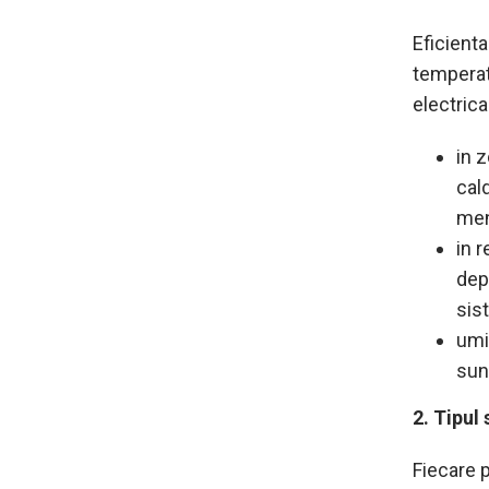
Eficient
temperatu
electric
in 
cal
men
in 
dep
sis
umi
sun
2. Tipul
Fiecare p