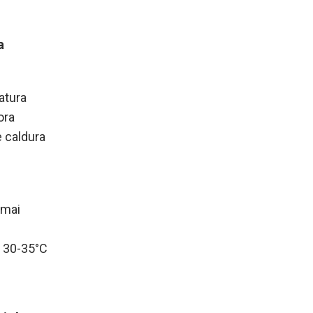
a
atura
ora
e caldura
 mai
e 30-35°C
e