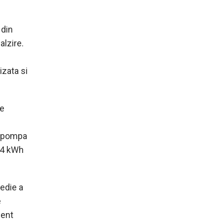
 din
alzire.
izata si
de
o pompa
 4 kWh
edie a
e
ient