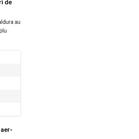
ri de
aldura au
plu
 aer-