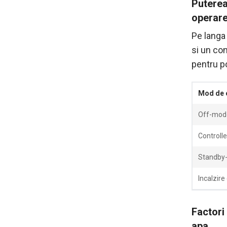
Puterea
operar
Pe langa
si un co
pentru p
Mod de 
Off-mod
Controlle
Standby
Incalzire
Factori
apa