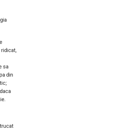
rgia
de
ridicat,
e sa
pa din
ic;
 daca
ie.
ntrucat