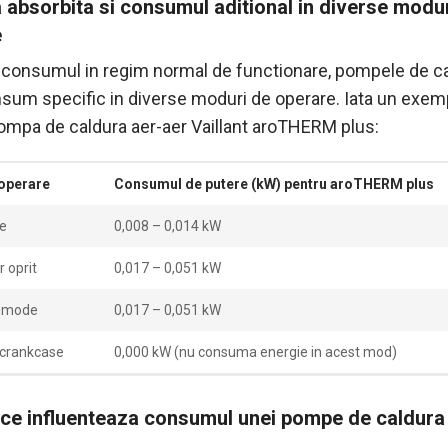
 absorbita si consumul aditional in diverse modu
e
 consumul in regim normal de functionare, pompele de c
nsum specific in diverse moduri de operare. Iata un exem
ompa de caldura aer-aer Vaillant aroTHERM plus:
operare
Consumul de putere (kW) pentru aroTHERM plus
e
0,008 – 0,014 kW
r oprit
0,017 – 0,051 kW
-mode
0,017 – 0,051 kW
 crankcase
0,000 kW (nu consuma energie in acest mod)
 ce influenteaza consumul unei pompe de caldura