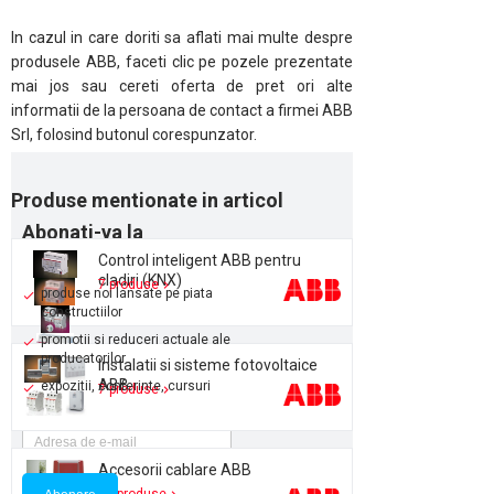
In cazul in care doriti sa aflati mai multe despre
produsele ABB, faceti clic pe pozele prezentate
mai jos sau cereti oferta de pret ori alte
informatii de la persoana de contact a firmei ABB
Srl, folosind butonul corespunzator.
Produse mentionate in articol
Abonati-va la
newsletter-ul Proidea
Control inteligent ABB pentru
cladiri (KNX)
7 produse
produse noi lansate pe piata
constructiilor
promotii si reduceri actuale ale
producatorilor
Instalatii si sisteme fotovoltaice
ABB
expozitii, conferinte, cursuri
7 produse
Accesorii cablare ABB