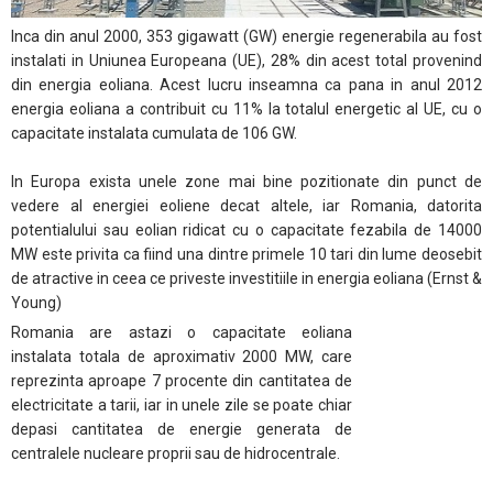
Inca din anul 2000, 353 gigawatt (GW) energie regenerabila au fost
instalati in Uniunea Europeana (UE), 28% din acest total provenind
din energia eoliana. Acest lucru inseamna ca pana in anul 2012
energia eoliana a contribuit cu 11% la totalul energetic al UE, cu o
capacitate instalata cumulata de 106 GW.
In Europa exista unele zone mai bine pozitionate din punct de
vedere al energiei eoliene decat altele, iar Romania, datorita
potentialului sau eolian ridicat cu o capacitate fezabila de 14000
MW este privita ca fiind una dintre primele 10 tari din lume deosebit
de atractive in ceea ce priveste investitiile in energia eoliana (Ernst &
Young)
Romania are astazi o capacitate eoliana
instalata totala de aproximativ 2000 MW, care
reprezinta aproape 7 procente din cantitatea de
electricitate a tarii, iar in unele zile se poate chiar
depasi cantitatea de energie generata de
centralele nucleare proprii sau de hidrocentrale.