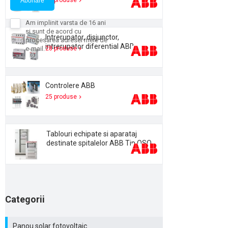
18 produse
Abonare
Am implinit varsta de 16 ani
si sunt de acord cu
Intrerupator, disjunctor,
procesarea adresei mele de
intrerupator diferential ABB
e-mail.
28 produse
Politica de confidentialitate
Controlere ABB
25 produse
Tablouri echipate si aparataj
destinate spitalelor ABB Tip QSO
Categorii
Panou solar fotovoltaic